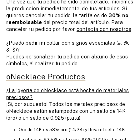
Una vez que tu pedido ha sido completado, iniciamos
la producción inmediatemente, de tus artículos. Si
quieres cancelar tu pedido, la tarifa es de
30% no
reembolsable
del precio total del artículo. Para
cancelar tu pedido por favor
contacta con nosotros
¿Puedo pedir mi collar con signos especiales (#, @,
&, $)?
Puedes personalizar tu pedido con alguno de ésos
símbolos, al realizar tu pedido.
oNecklace Productos
¿La joyería de oNecklace está hecha de materiales
preciosos?
¡Sí, por supuesto! Todos los metales preciosos de
oNecklace están estampados con un sello de 14K
(oro) o un sello de 0.925 (plata).
Oro de 14K es 58% oro (14/24) y lleva el sello 14K
La plata es 92.5% plata pura (925/1000) y lleva el