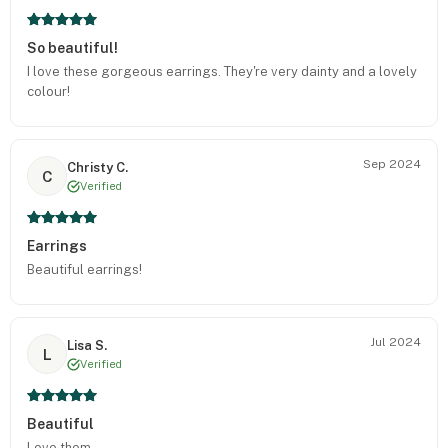
So beautiful!
I love these gorgeous earrings. They're very dainty and a lovely
colour!
Sep 2024
Christy C.
C
Verified
Earrings
Beautiful earrings!
Jul 2024
Lisa S.
L
Verified
Beautiful
Love them