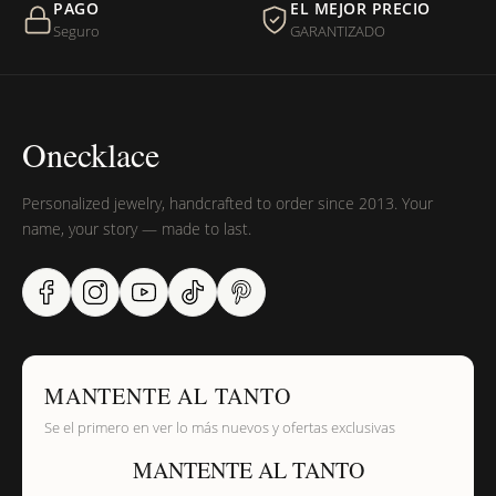
PAGO
EL MEJOR PRECIO
Seguro
GARANTIZADO
Onecklace
Personalized jewelry, handcrafted to order since 2013. Your
name, your story — made to last.
MANTENTE AL TANTO
Se el primero en ver lo más nuevos y ofertas exclusivas
MANTENTE AL TANTO