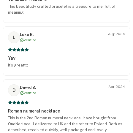
This beautifully crafted bracelet is a treasure to me, full of
meaning.
Aug 2024
Luke B.
L
Verified
Yay
It’s greatttt
Apr 2024
Davyd B.
D
Verified
Roman numeral necklace
This is the 2nd Roman numeral necklace I have bought from
OneNeclace. 1 delivered to UK and the other to Poland. Both as
described, received quickly, well packaged and lovely