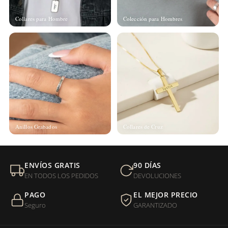
Collares para Hombre
Colección para Hombres
Anillos Grabados
Collares de Cruz
ENVÍOS GRATIS
90 DÍAS
EN TODOS LOS PEDIDOS
DEVOLUCIONES
PAGO
EL MEJOR PRECIO
Seguro
GARANTIZADO