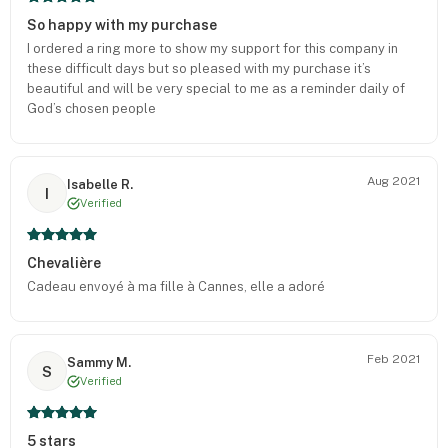
So happy with my purchase
I ordered a ring more to show my support for this company in
these difficult days but so pleased with my purchase it’s
beautiful and will be very special to me as a reminder daily of
God’s chosen people
Aug 2021
Isabelle R.
I
Verified
Chevalière
Cadeau envoyé à ma fille à Cannes, elle a adoré
Feb 2021
Sammy M.
S
Verified
5 stars