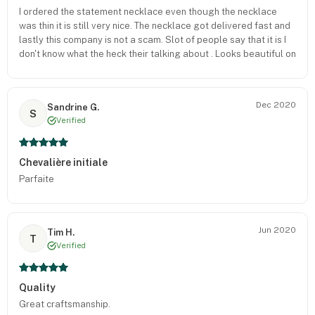
I ordered the statement necklace even though the necklace
was thin it is still very nice. The necklace got delivered fast and
lastly this company is not a scam. Slot of people say that it is I
don't know what the heck their talking about . Looks beautiful on
my baby. Thank you onecklace
Dec 2020
Sandrine G.
S
Verified
Chevalière initiale
Parfaite
Jun 2020
Tim H.
T
Verified
Quality
Great craftsmanship.