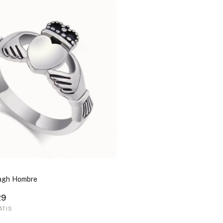
dagh Hombre
29
ATIS