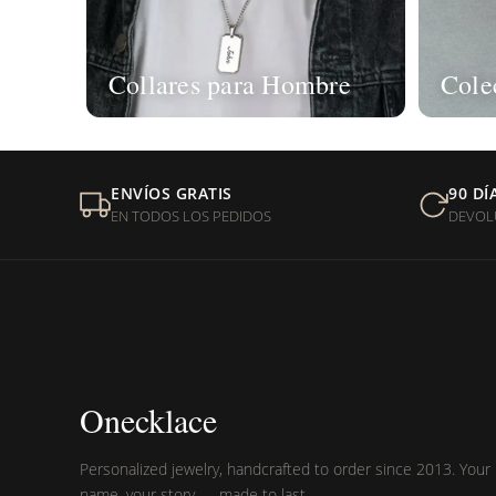
Collares para Hombre
Cole
ENVÍOS GRATIS
90 DÍ
EN TODOS LOS PEDIDOS
DEVOL
Onecklace
Personalized jewelry, handcrafted to order since 2013. Your
name, your story — made to last.