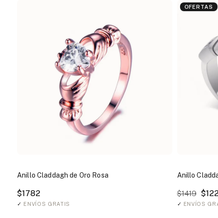
OFERTAS
Anillo Claddagh de Oro Rosa
Anillo Clad
$1782
$12
$1419
✓
ENVÍOS GRATIS
✓
ENVÍOS GR