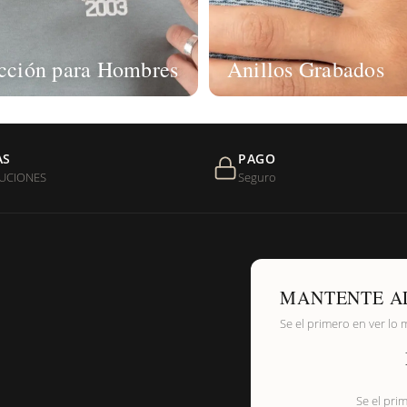
cción para Hombres
Anillos Grabados
AS
PAGO
UCIONES
Seguro
MANTENTE A
Se el primero en ver lo 
Se el pri