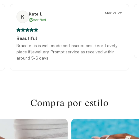
Mar 2025
Kate J.
K
Verified
Beautiful
Bracelet is is well made and inscriptions clear. Lovely
piece if jewellery. Prompt service as received within
around 5-6 days
Compra por estilo