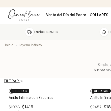
Venta del Día del Padre
COLLARES
ENVÍOS GRATIS
H
Inicio
Joyería Infinito
Simple, 
buenas vib
FILTRAR
(4)
OFERTAS
OFERTAS
Anillo Infinito con Zirconias
Anillo Infin
$1419
$18
$1938
$2457