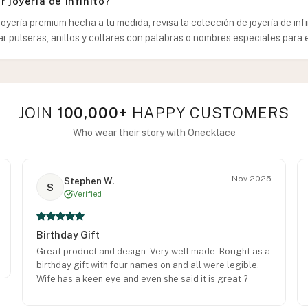
 joyería de infinito?
joyería premium hecha a tu medida, revisa la colección de joyería de infi
r pulseras, anillos y collares con palabras o nombres especiales para e
JOIN
100,000+
HAPPY CUSTOMERS
Who wear their story with Onecklace
Nov 2025
Stephen W.
S
Verified
Birthday Gift
Great product and design. Very well made. Bought as a
birthday gift with four names on and all were legible.
Wife has a keen eye and even she said it is great ?