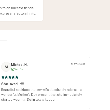
nito en nuestra tienda.
xpresar afecto infinito.
May 2025
Michael H.
M
Verified
She loved it!!!
Beautiful necklace that my wife absolutely adores…a
wonderful Mother’s Day present that she immediately
started wearing. Definitely a keeper!