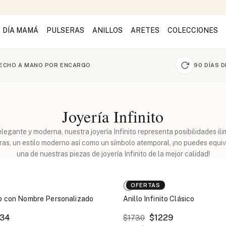
DÍA MAMÁ
PULSERAS
ANILLOS
ARETES
COLECCIONES
ECHO A MANO POR ENCARGO
90 DÍAS 
Joyería Infinito
elegante y moderna, nuestra joyería Infinito representa posibilidades ili
ras, un estilo moderno así como un símbolo atemporal, ¡no puedes equi
una de nuestras piezas de joyería Infinito de la mejor calidad!
OFERTAS
ito con Nombre Personalizado
Anillo Infinito Clásico
34
$1229
$1730