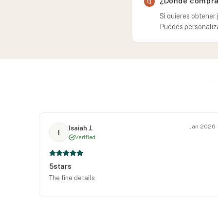
¿Dónde comprar
Si quieres obtener 
Puedes personaliza
Jan 2026
Isaiah J.
I
Verified
5stars
The fine details