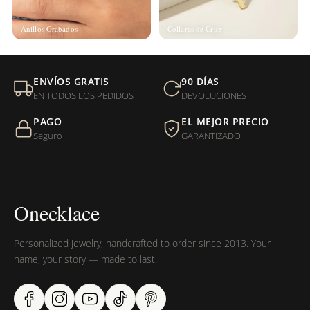
Anillos Grabados
Collares de Cruz
ENVÍOS GRATIS
90 DÍAS
EN TODOS LOS PEDIDOS
DEVOLUCIONES
PAGO
EL MEJOR PRECIO
Seguro
GARANTIZADO
Onecklace
Personalized jewelry, handcrafted to order since 2013. Your
name, your story — made to last.