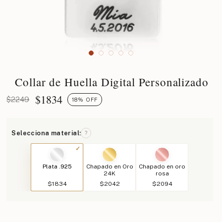
Collar de Huella Digital Personalizado
$
1834
$2249
18% OFF
Selecciona material:
?
Plata .925
Chapado en Oro
Chapado en oro
24K
rosa
$1834
$2042
$2094