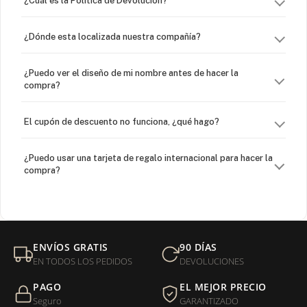
¿Dónde esta localizada nuestra compañía?
¿Puedo ver el diseño de mi nombre antes de hacer la
compra?
El cupón de descuento no funciona, ¿qué hago?
¿Puedo usar una tarjeta de regalo internacional para hacer la
compra?
¿Venden cadenas separadas?
Mi orden fue devuelta por USPS, ¿qué hago para que sea
ENVÍOS GRATIS
90 DÍAS
entregada?
EN TODOS LOS PEDIDOS
DEVOLUCIONES
PAGO
EL MEJOR PRECIO
¿Sus productos son libres de níquel?
Seguro
GARANTIZADO