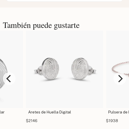
También puede gustarte
lar
Aretes de Huella Digital
Pulsera de 
$2146
$1938