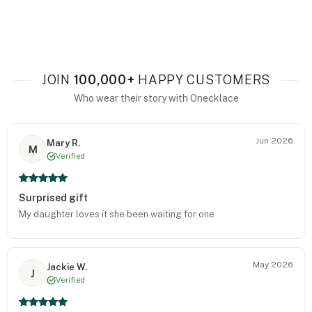
JOIN
100,000+
HAPPY CUSTOMERS
Who wear their story with Onecklace
Jun 2026
Mary R.
M
Verified
Surprised gift
My daughter loves it she been waiting for one
May 2026
Jackie W.
J
Verified