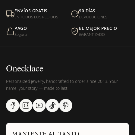
ENVÍOS GRATIS
90 DÍAS
EN TODOS LOS PEDIDOS
DEVOLUCIONES
PAGO
EL MEJOR PRECIO
Seguro
GARANTIZADO
Onecklace
Personalized jewelry, handcrafted to order since 2013. Your
name, your story — made to last.
MANTENTE AL TANTO