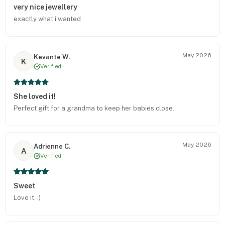
very nice jewellery
exactly what i wanted
May 2026
Kevante W.
K
Verified
She loved it!
Perfect gift for a grandma to keep her babies close.
May 2026
Adrienne C.
A
Verified
Sweet
Love it. :)