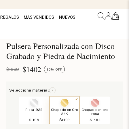
REGALOS
MÁS VENDIDOS
NUEVOS
0
Pulsera Personalizada con Disco
Grabado y Piedra de Nacimiento
$
1402
$1869
25% OFF
Selecciona material:
?
Plata .925
Chapado en Oro
Chapado en oro
24K
rosa
$1108
$1402
$1454