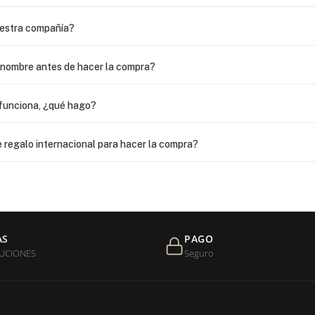
uestra compañía?
i nombre antes de hacer la compra?
funciona, ¿qué hago?
 regalo internacional para hacer la compra?
as?
 USPS, ¿qué hago para que sea entregada?
AS
PAGO
UCIONES
Seguro
de níquel?