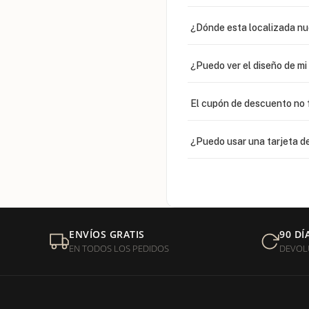
¿Dónde esta localizada n
¿Puedo ver el diseño de m
El cupón de descuento no 
¿Puedo usar una tarjeta de
¿Venden cadenas separad
Mi orden fue devuelta por
ENVÍOS GRATIS
90 DÍ
EN TODOS LOS PEDIDOS
DEVOL
¿Sus productos son libres 