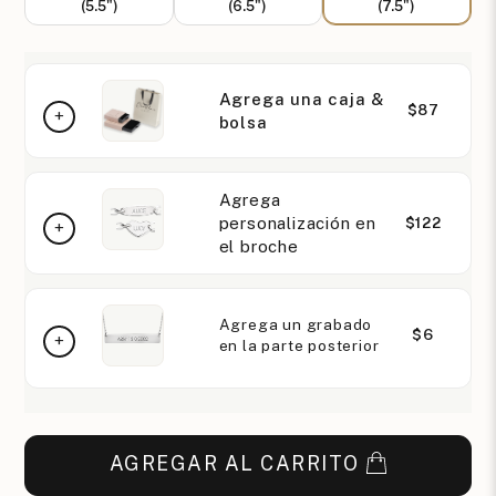
(5.5")
(6.5")
(7.5")
Agrega una caja &
$87
bolsa
Agrega
personalización en
$122
el broche
Agrega un grabado
$6
en la parte posterior
AGREGAR AL CARRITO