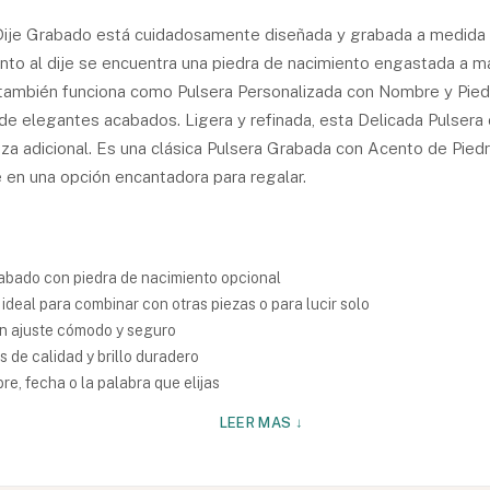
ije Grabado está cuidadosamente diseñada y grabada a medida 
unto al dije se encuentra una piedra de nacimiento engastada a ma
a también funciona como Pulsera Personalizada con Nombre y Pied
de elegantes acabados. Ligera y refinada, esta Delicada Pulsera 
eza adicional. Es una clásica Pulsera Grabada con Acento de Pied
e en una opción encantadora para regalar.
rabado con piedra de nacimiento opcional
 ideal para combinar con otras piezas o para lucir solo
n ajuste cómodo y seguro
 de calidad y brillo duradero
e, fecha o la palabra que elijas
LEER MAS ↓