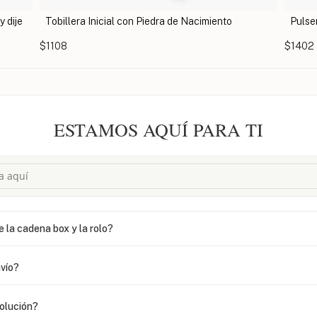
to
Pulsera tobillera con nombre con dos piedras
T
$1402
$1
ESTAMOS AQUÍ PARA TI
e la cadena box y la rolo?
vío?
volución?