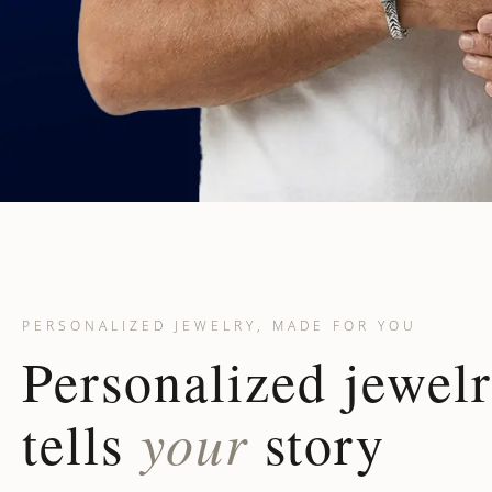
PERSONALIZED JEWELRY, MADE FOR YOU
Personalized jewelr
your
tells
story