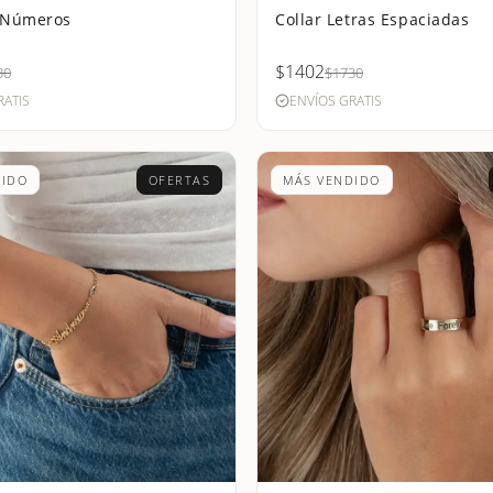
e Números
Collar Letras Espaciadas
$1402
30
$1730
RATIS
ENVÍOS GRATIS
DIDO
OFERTAS
MÁS VENDIDO