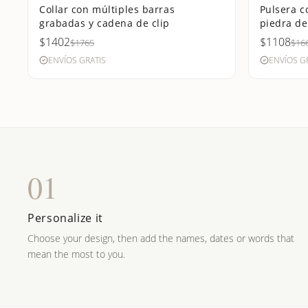
Collar con múltiples barras
Pulsera c
grabadas y cadena de clip
piedra de
$1402
$1108
$1765
$16
ENVÍOS GRATIS
ENVÍOS G
01
Personalize it
Choose your design, then add the names, dates or words that
mean the most to you.