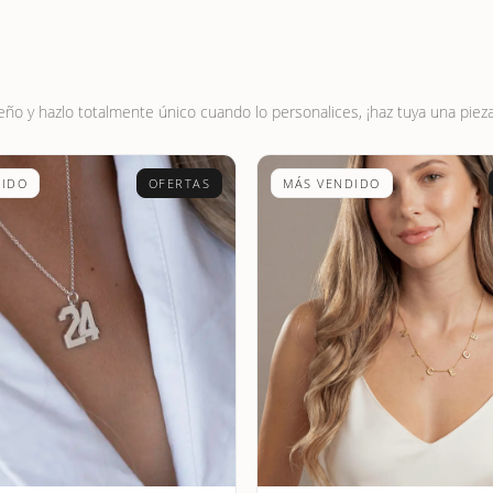
eño y hazlo totalmente único cuando lo personalices, ¡haz tuya una pie
DIDO
OFERTAS
MÁS VENDIDO