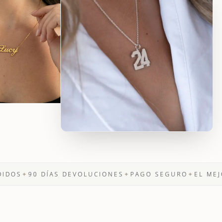
✦
90 DÍAS DEVOLUCIONES
✦
PAGO SEGURO
✦
EL MEJOR PR