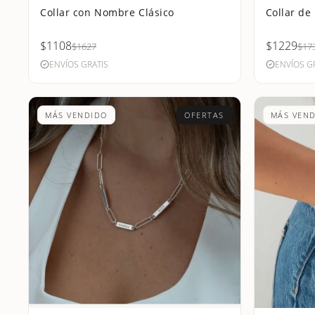
Collar con Nombre Clásico
Collar d
$1108
$1229
$1627
$17
ENVÍOS GRATIS
ENVÍOS G
MÁS VENDIDO
OFERTAS
MÁS VEN