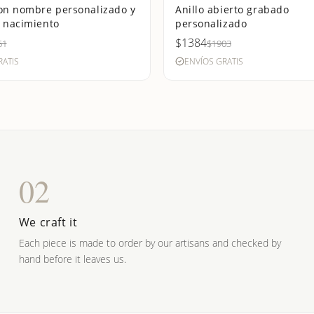
on nombre personalizado y
Anillo abierto grabado
 nacimiento
personalizado
$1384
61
$1903
RATIS
ENVÍOS GRATIS
02
We craft it
Each piece is made to order by our artisans and checked by
hand before it leaves us.