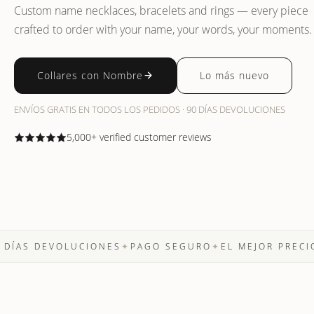
Custom name necklaces, bracelets and rings — every piece
crafted to order with your name, your words, your moments.
Collares con Nombre
Lo más nuevo
ENVÍOS GRATIS EN TODOS LOS PEDIDOS · 90 DÍAS DEVOLUCIONES
5,000+ verified customer reviews
 DEVOLUCIONES
✦
PAGO SEGURO
✦
EL MEJOR PRECIO GAR