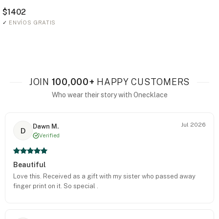
$1402
✓
ENVÍOS GRATIS
JOIN
100,000+
HAPPY CUSTOMERS
Who wear their story with Onecklace
Jul 2026
Dawn M.
D
Verified
Beautiful
Love this. Received as a gift with my sister who passed away
finger print on it. So special .