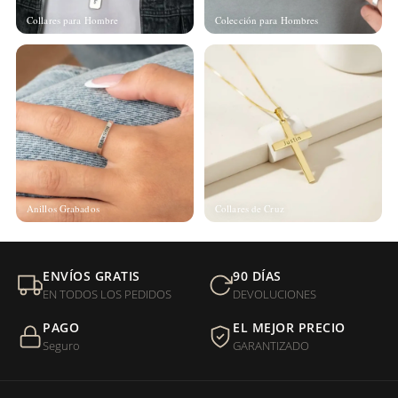
Collares para Hombre
Colección para Hombres
Anillos Grabados
Collares de Cruz
ENVÍOS GRATIS
90 DÍAS
EN TODOS LOS PEDIDOS
DEVOLUCIONES
PAGO
EL MEJOR PRECIO
Seguro
GARANTIZADO