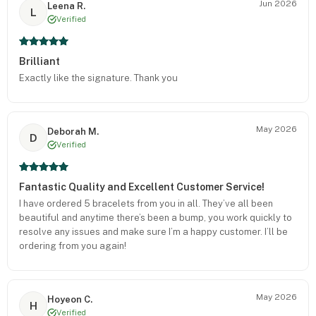
Jun 2026
Leena R.
L
Verified
Brilliant
Exactly like the signature. Thank you
May 2026
Deborah M.
D
Verified
Fantastic Quality and Excellent Customer Service!
I have ordered 5 bracelets from you in all. They’ve all been
beautiful and anytime there’s been a bump, you work quickly to
resolve any issues and make sure I’m a happy customer. I’ll be
ordering from you again!
May 2026
Hoyeon C.
H
Verified