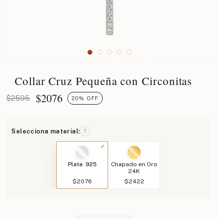
Collar Cruz Pequeña con Circonitas
$
2076
$2595
20% OFF
Selecciona material:
?
Plata .925
Chapado en Oro
24K
$2076
$2422