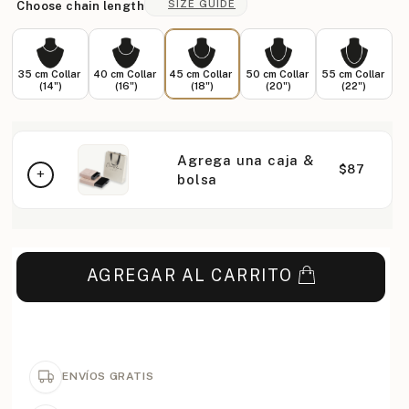
SIZE GUIDE
Choose chain length
35 cm Collar
40 cm Collar
45 cm Collar
50 cm Collar
55 cm Collar
(14")
(16")
(18")
(20")
(22")
Agrega una caja &
$87
bolsa
AGREGAR AL CARRITO
ENVÍOS GRATIS