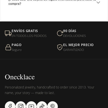
compra?
¿Venden cadenas separadas?
Mi orden fue devuelta por USPS, ¿qué hago para que sea
ENVÍOS GRATIS
90 DÍAS
entregada?
EN TODOS LOS PEDIDOS
DEVOLUCIONES
PAGO
EL MEJOR PRECIO
¿Sus productos son libres de níquel?
Seguro
GARANTIZADO
Onecklace
Personalized jewelry, handcrafted to order since 2013. Your
name, your story — made to last.