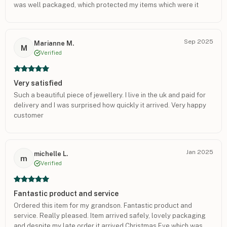
was well packaged, which protected my items which were it
pristine condition. Thank you Onecklace, Regards, Steve from
NZ
Sep 2025
Marianne M.
M
Verified
Very satisfied
Such a beautiful piece of jewellery. I live in the uk and paid for
delivery and I was surprised how quickly it arrived. Very happy
customer
Jan 2025
michelle L.
m
Verified
Fantastic product and service
Ordered this item for my grandson. Fantastic product and
service. Really pleased. Item arrived safely, lovely packaging
and despite my late order it arrived Christmas Eve which was