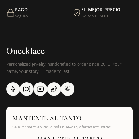
PAGO
EL MEJOR PRECIO
¿Sus productos son libres de níquel?
Seguro
GARANTIZADO
Onecklace
Personalized jewelry, handcrafted to order since 2013. Your
name, your story — made to last.
MANTENTE AL TANTO
Se el primero en ver lo más nuevos y ofertas exclusivas
MANTENTE AL TANTO