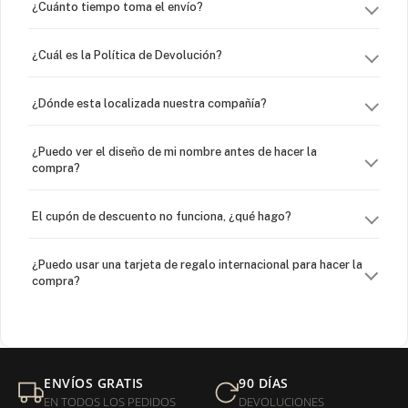
¿Cuánto tiempo toma el envío?
¿Cuál es la Política de Devolución?
¿Dónde esta localizada nuestra compañía?
¿Puedo ver el diseño de mi nombre antes de hacer la
compra?
El cupón de descuento no funciona, ¿qué hago?
¿Puedo usar una tarjeta de regalo internacional para hacer la
compra?
¿Venden cadenas separadas?
Mi orden fue devuelta por USPS, ¿qué hago para que sea
ENVÍOS GRATIS
90 DÍAS
entregada?
EN TODOS LOS PEDIDOS
DEVOLUCIONES