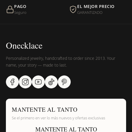
PAGO
EL MEJOR PRECIO
Seguro
GARANTIZADO
Onecklace
Personalized jewelry, handcrafted to order since 2013. Your
name, your story — made to last.
MANTENTE AL TANTO
Se el primero en ver lo más nuevos y ofertas exclusivas
MANTENTE AL TANTO