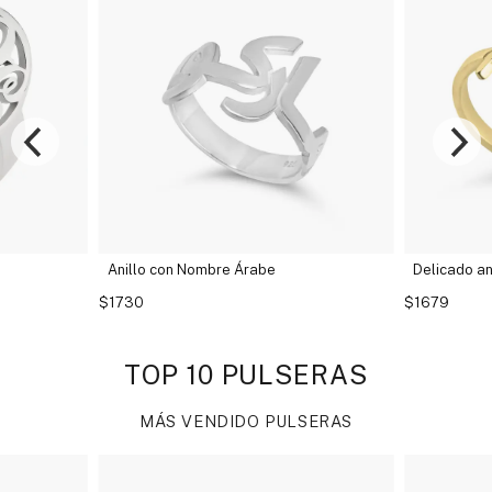
Delicado anillo abierto con doble inicial
Anillo 
$1679
$1575
TOP 10 PULSERAS
MÁS VENDIDO PULSERAS