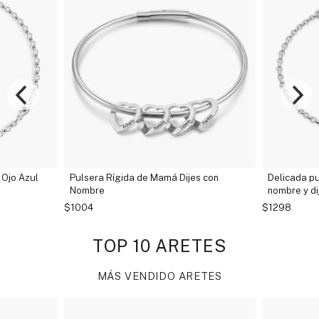
Dijes con
Delicada pulsera personalizada con
Pulser
nombre y dije de piedra de nacimiento
hombr
$1298
$1298
TOP 10 ARETES
MÁS VENDIDO ARETES