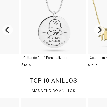
izado
Collar con Nombre Chino
Collar 
Nombr
$1627
$1315
TOP 10 ANILLOS
MÁS VENDIDO ANILLOS