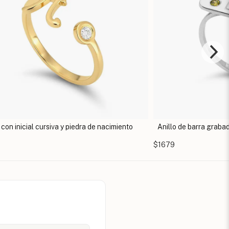
o de barra grabado con piedra de nacimiento
Anillo apilable con 
9
$1108