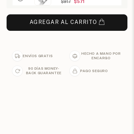
$917
$571
AGREGAR AL CARRITO
HECHO A MANO POR
ENVÍOS GRATIS
ENCARGO
90 DÍAS MONEY-
PAGO SEGURO
BACK GUARANTEE