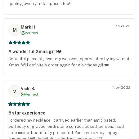
quality jewelry at fair prices too!
Jan 2023
Mark H.
M
Verified
A wonderful Xmas gift❤️
Beautiful piece of jewellery was well appreciated by my wife at
Xmas. Will definitely order again for a birthday gift❤️
Nov 2022
Vicki B.
V
Verified
5 star experience
I ordered my necklace, it arrived earlier than anticipated,
perfectly engraved, birth stone correct, boxed, personalised
note inside, beautifully presented. You have a very happy
customer. Will definitely order from you again ???