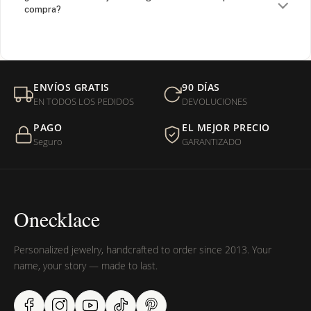
compra?
¿Venden cadenas separadas?
Mi orden fue devuelta por USPS, ¿qué hago para que sea
ENVÍOS GRATIS
90 DÍAS
entregada?
EN TODOS LOS PEDIDOS
DEVOLUCIONES
PAGO
EL MEJOR PRECIO
¿Sus productos son libres de níquel?
Seguro
GARANTIZADO
Onecklace
Personalized jewelry, handcrafted to order since 2013. Your
name, your story — made to last.