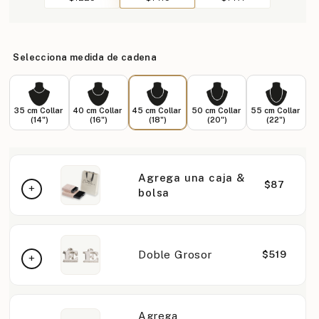
Selecciona medida de cadena
35 cm Collar
40 cm Collar
45 cm Collar
50 cm Collar
55 cm Collar
(14")
(16")
(18")
(20")
(22")
Agrega una caja &
$87
bolsa
Doble Grosor
$519
Agrega