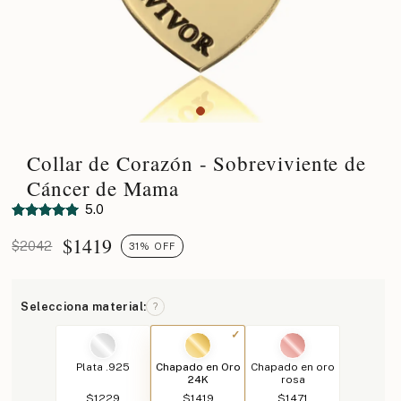
Collar de Corazón - Sobreviviente de
Cáncer de Mama
5.0
$
1419
$2042
31% OFF
Selecciona material:
?
Plata .925
Chapado en Oro
Chapado en oro
24K
rosa
$1229
$1419
$1471