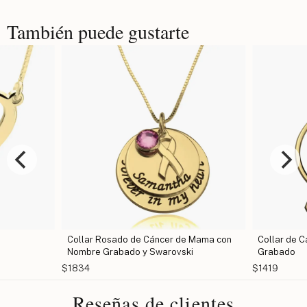
También puede gustarte
Collar Rosado de Cáncer de Mama con
Collar de 
Nombre Grabado y Swarovski
Grabado
$1834
$1419
Reseñas de clientes