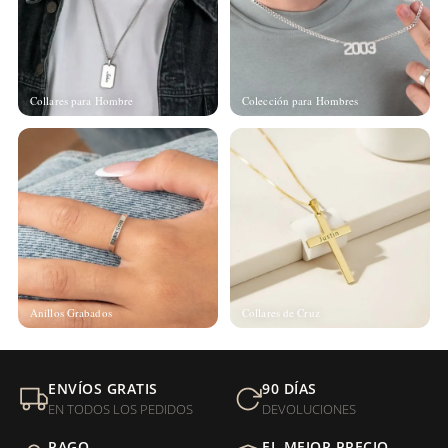
Collares para Hombre
Colección para Hombres
Anillos Grabados
Collares de Cruz
ENVÍOS GRATIS
90 DÍAS
EN TODOS LOS PEDIDOS
DEVOLUCIONES
PAGO
EL MEJOR PRECIO