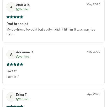
May 2026
Andria R.
A
Verified
Dad bracelet
My boyfriend loved it but sadly it didn’t fit him. It was way too
tight .
May 2026
Adrienne C.
A
Verified
Sweet
Love it. :)
Apr 2026
Erica T.
E
Verified