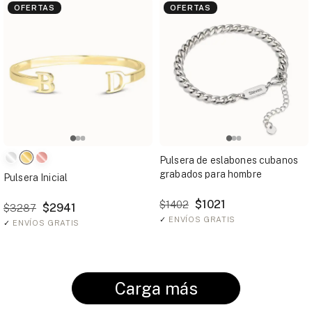
OFERTAS
OFERTAS
Pulsera de eslabones cubanos
grabados para hombre
Pulsera Inicial
$1021
$1402
$2941
$3287
✓
ENVÍOS GRATIS
✓
ENVÍOS GRATIS
Carga más