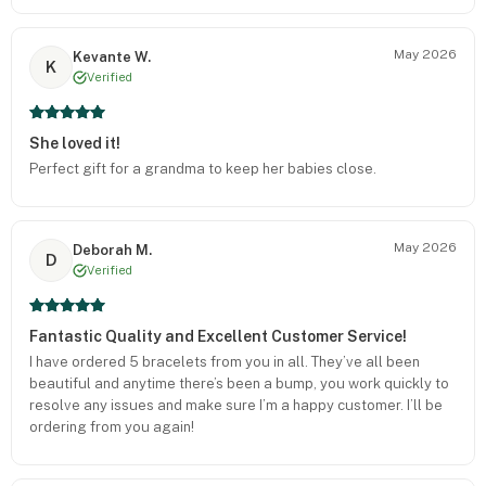
May 2026
Kevante W.
K
Verified
She loved it!
Perfect gift for a grandma to keep her babies close.
May 2026
Deborah M.
D
Verified
Fantastic Quality and Excellent Customer Service!
I have ordered 5 bracelets from you in all. They’ve all been
beautiful and anytime there’s been a bump, you work quickly to
resolve any issues and make sure I’m a happy customer. I’ll be
ordering from you again!