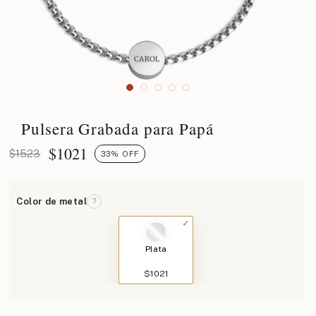
Pulsera Grabada para Papá
$
1021
$1523
33% OFF
Color de metal
?
Plata
$1021