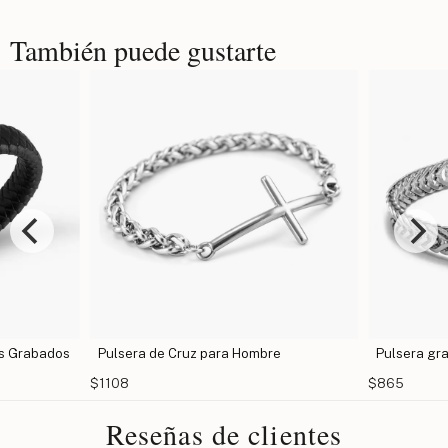
También puede gustarte
es Grabados
Pulsera de Cruz para Hombre
Pulsera gr
$1108
$865
Reseñas de clientes