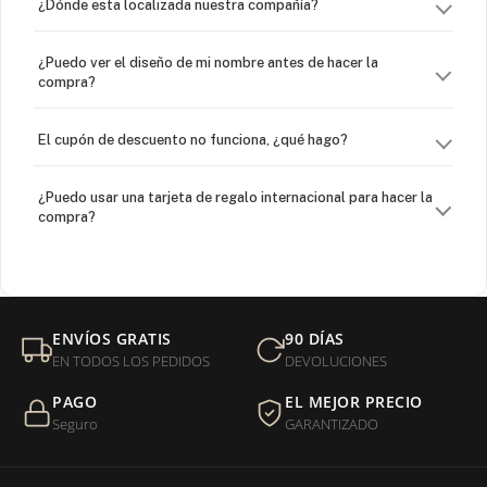
¿Dónde esta localizada nuestra compañía?
¿Puedo ver el diseño de mi nombre antes de hacer la
compra?
El cupón de descuento no funciona, ¿qué hago?
¿Puedo usar una tarjeta de regalo internacional para hacer la
compra?
¿Venden cadenas separadas?
Mi orden fue devuelta por USPS, ¿qué hago para que sea
ENVÍOS GRATIS
90 DÍAS
entregada?
EN TODOS LOS PEDIDOS
DEVOLUCIONES
PAGO
EL MEJOR PRECIO
¿Sus productos son libres de níquel?
Seguro
GARANTIZADO