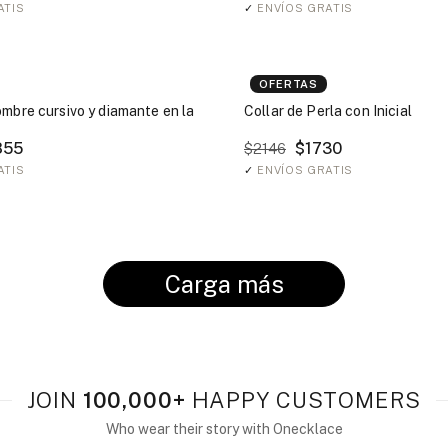
ATIS
✓
ENVÍOS GRATIS
OFERTAS
ombre cursivo y diamante en la
Collar de Perla con Inicial
855
$1730
$2146
ATIS
✓
ENVÍOS GRATIS
Carga más
JOIN
100,000+
HAPPY CUSTOMERS
Who wear their story with Onecklace