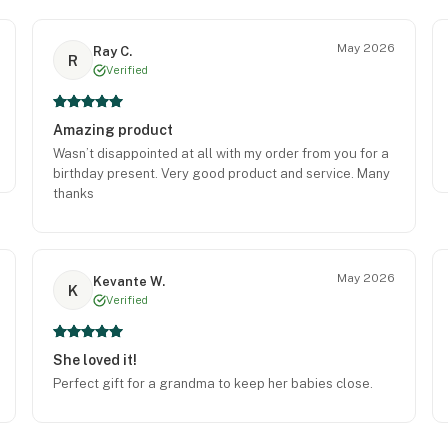
May 2026
Ray C.
R
Verified
Amazing product
Wasn’t disappointed at all with my order from you for a
birthday present. Very good product and service. Many
thanks
May 2026
Kevante W.
K
Verified
She loved it!
Perfect gift for a grandma to keep her babies close.