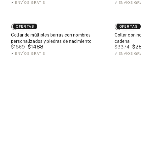
✓
ENVÍOS GRATIS
✓
ENVÍOS GR
OFERTAS
OFERTAS
Collar de múltiples barras con nombres
Collar con n
personalizados y piedras de nacimiento
cadena
$1488
$2
$1869
$3374
✓
ENVÍOS GRATIS
✓
ENVÍOS GR