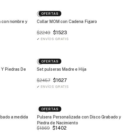
OFERTAS
a con nombre y
Collar MOM con Cadena Figaro
$1523
$2249
✓
ENVÍOS GRATIS
OFERTAS
 Y Piedras De
Set pulseras Madre e Hija
$1627
$2457
✓
ENVÍOS GRATIS
OFERTAS
abado a medida
Pulsera Personalizada con Disco Grabado y
Piedra de Nacimiento
$1402
$1869