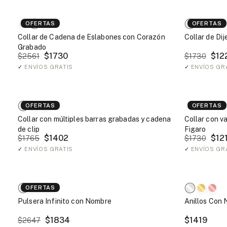
OFERTAS
OFERTAS
Collar de Cadena de Eslabones con Corazón
Collar de Di
Grabado
$1730
$12
$2561
$1730
✓
ENVÍOS GRATIS
✓
ENVÍOS GR
OFERTAS
OFERTAS
Collar con múltiples barras grabadas y cadena
Collar con v
de clip
Figaro
$1402
$121
$1765
$1730
✓
ENVÍOS GRATIS
✓
ENVÍOS GR
OFERTAS
Pulsera Infinito con Nombre
Anillos Con 
$1834
$1419
$2647