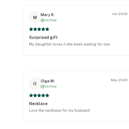
Jun 2026
Mary R.
M
Verified
Surprised gift
My daughter loves it she been waiting for one
May 2026
Olga M.
O
Verified
Necklace
Love the necklace for my husband