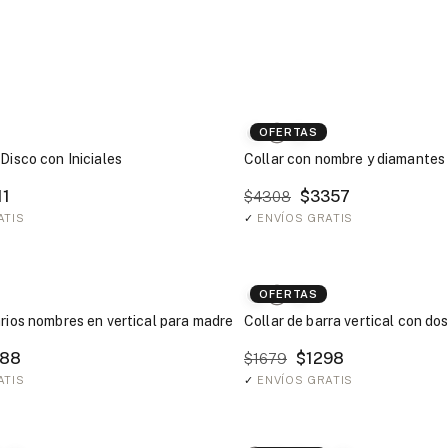
OFERTAS
Disco con Iniciales
Collar con nombre y diamantes 
11
$3357
$4308
ATIS
✓
ENVÍOS GRATIS
OFERTAS
arios nombres en vertical para madre
Collar de barra vertical con dos
88
$1298
$1679
ATIS
✓
ENVÍOS GRATIS