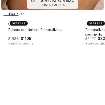
COLLARES PARA MAMÁ
COMPRA AHORA
FILTRAR
(198)
OFERTAS
OFERTAS
Pulsera con Nombre Personalizada
Personalizado
nacimiento
$1108
$20
$1938
$2422
✓
ENVÍOS GRATIS
✓
ENVÍOS GR