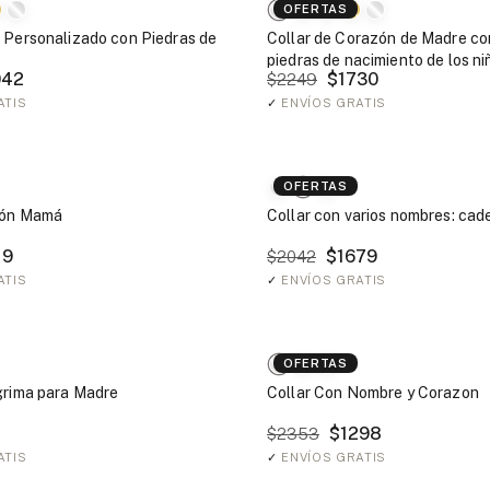
OFERTAS
 Personalizado con Piedras de
Collar de Corazón de Madre co
piedras de nacimiento de los ni
42
$1730
$2249
ATIS
✓
ENVÍOS GRATIS
OFERTAS
zón Mamá
Collar con varios nombres: cad
19
$1679
$2042
ATIS
✓
ENVÍOS GRATIS
OFERTAS
grima para Madre
Collar Con Nombre y Corazon
$1298
$2353
ATIS
✓
ENVÍOS GRATIS