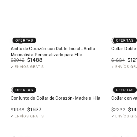
OFERTAS
OFERTAS
Anillo de Corazón con Doble Inicial – Anillo
Collar Doble 
Minimalista Personalizado para Ella
$1488
$12
$2042
$1834
✓
ENVÍOS GRATIS
✓
ENVÍOS GR
OFERTAS
OFERTAS
Conjunto de Collar de Corazón - Madre e Hija
Collar con v
$1627
$14
$1938
$2232
✓
ENVÍOS GRATIS
✓
ENVÍOS GR