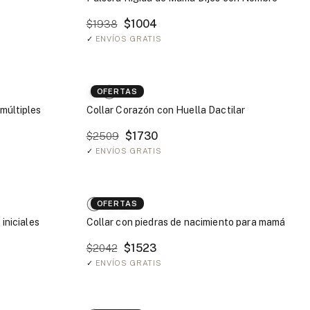
$1004
$1938
✓
ENVÍOS GRATIS
OFERTAS
múltiples
Collar Corazón con Huella Dactilar
$1730
$2509
✓
ENVÍOS GRATIS
OFERTAS
 iniciales
Collar con piedras de nacimiento para mamá
$1523
$2042
✓
ENVÍOS GRATIS