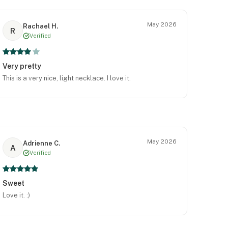
May 2026
Rachael H.
R
Verified
Very pretty
This is a very nice, light necklace. I love it.
May 2026
Adrienne C.
A
Verified
Sweet
Love it. :)