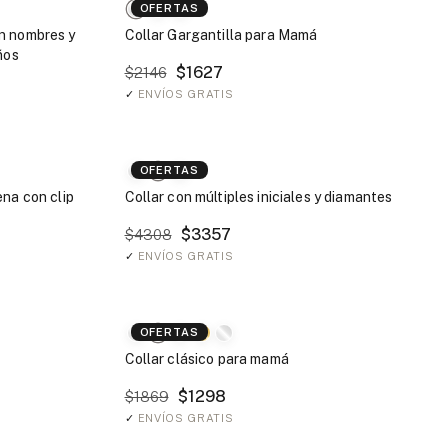
OFERTAS
n nombres y
Collar Gargantilla para Mamá
ños
$1627
$2146
✓
ENVÍOS GRATIS
OFERTAS
ena con clip
Collar con múltiples iniciales y diamantes
$3357
$4308
✓
ENVÍOS GRATIS
OFERTAS
Collar clásico para mamá
$1298
$1869
✓
ENVÍOS GRATIS