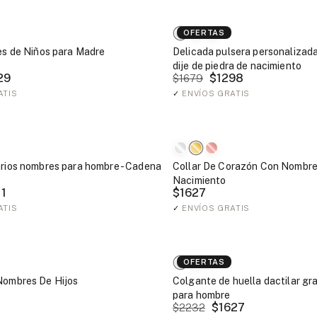
OFERTAS
jes de Niños para Madre
Delicada pulsera personalizad
dije de piedra de nacimiento
29
$1298
$1679
ATIS
✓
ENVÍOS GRATIS
arios nombres para hombre - Cadena
Collar De Corazón Con Nombre
Nacimiento
1
$1627
ATIS
✓
ENVÍOS GRATIS
OFERTAS
Nombres De Hijos
Colgante de huella dactilar gr
para hombre
$1627
$2232