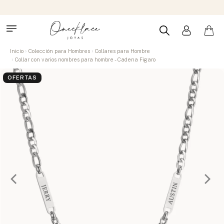
Inicio
Colección para Hombres
Collares para Hombre
Collar con varios nombres para hombre - Cadena Figaro
OFERTAS