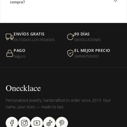
compra?
¿Venden cadenas separadas?
Mi orden fue devuelta por USPS, ¿qué hago para que sea
ENVÍOS GRATIS
90 DÍAS
entregada?
EN TODOS LOS PEDIDOS
DEVOLUCIONES
PAGO
EL MEJOR PRECIO
¿Sus productos son libres de níquel?
Seguro
GARANTIZADO
Onecklace
Personalized jewelry, handcrafted to order since 2013. Your
name, your story — made to last.