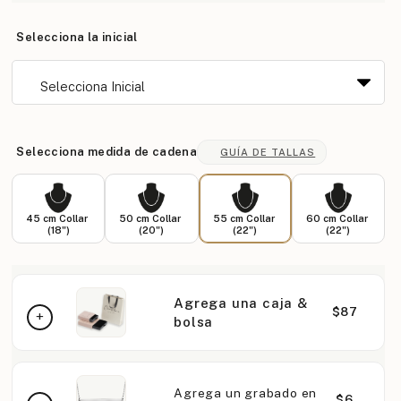
Selecciona la inicial
Selecciona medida de cadena
GUÍA DE TALLAS
45 cm Collar
50 cm Collar
55 cm Collar
60 cm Collar
(18")
(20")
(22")
(22")
Agrega una caja &
$87
bolsa
Agrega un grabado en
$6