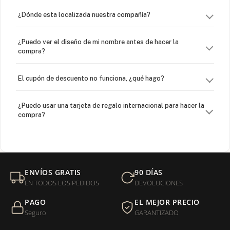
¿Dónde esta localizada nuestra compañía?
¿Puedo ver el diseño de mi nombre antes de hacer la
compra?
El cupón de descuento no funciona, ¿qué hago?
¿Puedo usar una tarjeta de regalo internacional para hacer la
compra?
¿Venden cadenas separadas?
Mi orden fue devuelta por USPS, ¿qué hago para que sea
ENVÍOS GRATIS
90 DÍAS
entregada?
EN TODOS LOS PEDIDOS
DEVOLUCIONES
PAGO
EL MEJOR PRECIO
¿Sus productos son libres de níquel?
Seguro
GARANTIZADO