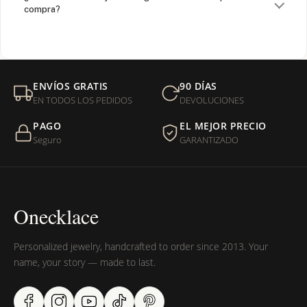
compra?
¿Venden cadenas separadas?
Mi orden fue devuelta por USPS, ¿qué hago para que sea
ENVÍOS GRATIS
90 DÍAS
entregada?
EN TODOS LOS PEDIDOS
DEVOLUCIONES
PAGO
EL MEJOR PRECIO
¿Sus productos son libres de níquel?
Seguro
GARANTIZADO
Onecklace
Personalized jewelry, handcrafted to order since 2013. Your
name, your story — made to last.