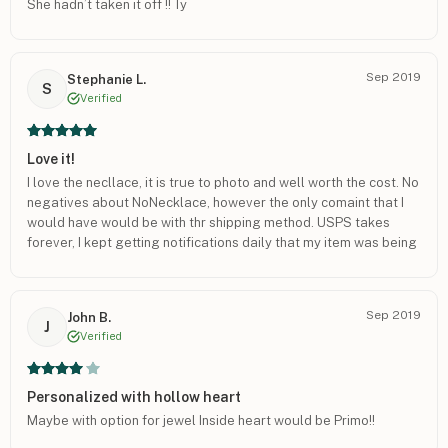
She hadn’t taken it off !! Ty
Sep 2019
Stephanie L.
S
Verified
Love it!
I love the necllace, it is true to photo and well worth the cost. No
negatives about NoNecklace, however the only comaint that I
would have would be with thr shipping method. USPS takes
forever, I kept getting notifications daily that my item was being
shipped that day and it would not come.
Sep 2019
John B.
J
Verified
Personalized with hollow heart
Maybe with option for jewel Inside heart would be Primo!!