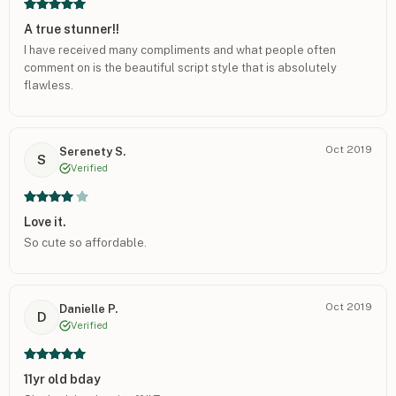
A true stunner!!
I have received many compliments and what people often
comment on is the beautiful script style that is absolutely
flawless.
Oct 2019
Serenety S.
S
Verified
Love it.
So cute so affordable.
Oct 2019
Danielle P.
D
Verified
11yr old bday