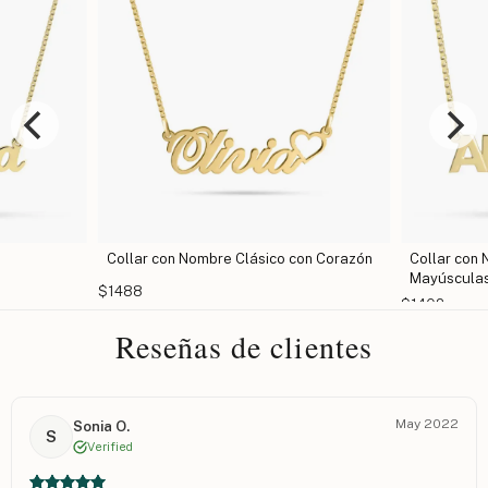
 con Corazón
Collar con Nombre en Letras
Collar co
Mayúsculas
$1108
$1402
Reseñas de clientes
May 2022
Sonia O.
S
Verified