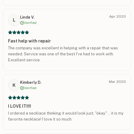
Apr 2020
Linda V.
L
Verified
Fast help with repair
The company was excellent in helping with a repair that was
needed. Service was one of the best I've had to work with.
Excellent service.
Mar 2020
Kimberly D.
K
Verified
I LOVE IT!!!!
I ordered a necklace thinking it would look just, "okay"... it is my
favorite necklace! I love it so much.