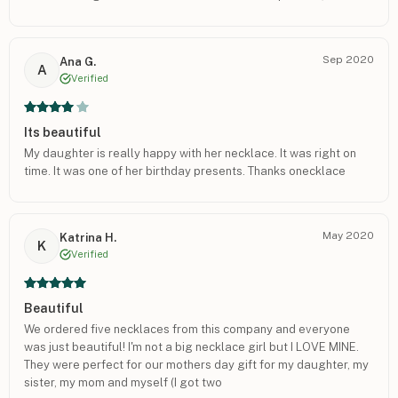
Sep 2020
Ana G.
A
Verified
Its beautiful
My daughter is really happy with her necklace. It was right on
time. It was one of her birthday presents. Thanks onecklace
May 2020
Katrina H.
K
Verified
Beautiful
We ordered five necklaces from this company and everyone
was just beautiful! I'm not a big necklace girl but I LOVE MINE.
They were perfect for our mothers day gift for my daughter, my
sister, my mom and myself (I got two