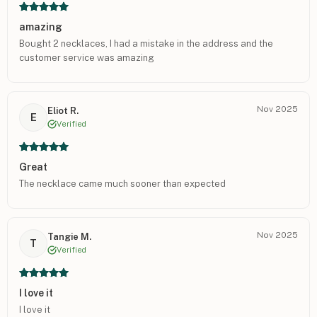
amazing
Bought 2 necklaces, I had a mistake in the address and the
customer service was amazing
Nov 2025
Eliot R.
E
Verified
Great
The necklace came much sooner than expected
Nov 2025
Tangie M.
T
Verified
I love it
I love it