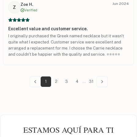
Jun 2024
Zoe H.
Z
Verified
Excellent value and customer service.
I originally purchased the Greek named necklace but it wasn't
quite what I expected. Customer service were excellent and
arranged a replacement for me. I choose the Carrie necklace
and couldn't be happier with the quality and service. ⭐️⭐️⭐️⭐️⭐️
1
2
3
4
...
31
ESTAMOS AQUÍ PARA TI