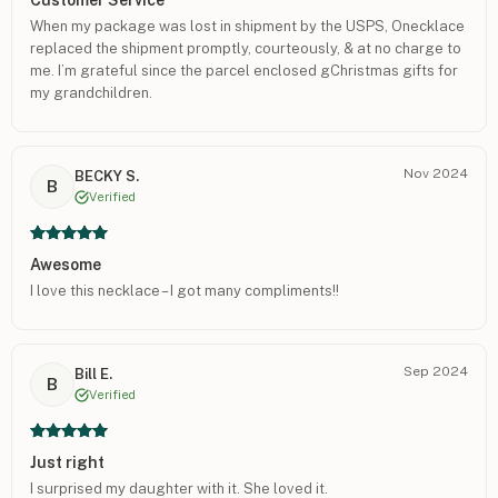
When my package was lost in shipment by the USPS, Onecklace
replaced the shipment promptly, courteously, & at no charge to
me. I’m grateful since the parcel enclosed gChristmas gifts for
my grandchildren.
Nov 2024
BECKY S.
B
Verified
Awesome
I love this necklace – I got many compliments!!
Sep 2024
Bill E.
B
Verified
Just right
I surprised my daughter with it. She loved it.