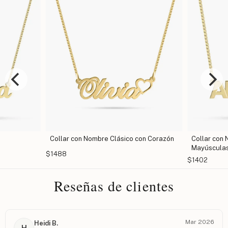
lásico con Corazón
Collar con Nombre en Letras
Col
Mayúsculas
$14
$1402
Reseñas de clientes
Mar 2026
Heidi B.
H