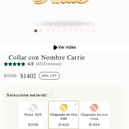
Ver video
Collar con Nombre Carrie
4.9
(453 reviews)
$
1402
$1938
28% OFF
Selecciona material:
?
Plata .925
Chapado en Oro
Chapado en oro
24K
rosa
$1108
$1402
$1454