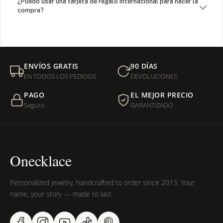
¿Puedo usar una tarjeta de regalo internacional para hacer la
compra?
¿Venden cadenas separadas?
Mi orden fue devuelta por USPS, ¿qué hago para que sea
ENVÍOS GRATIS
90 DÍAS
entregada?
EN TODOS LOS PEDIDOS
DEVOLUCIONES
PAGO
EL MEJOR PRECIO
¿Sus productos son libres de níquel?
Seguro
GARANTIZADO
Onecklace
Personalized jewelry, handcrafted to order since 2013. Your
name, your story — made to last.