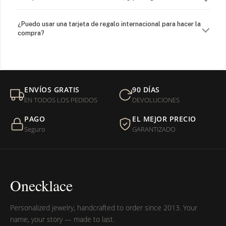
¿Puedo usar una tarjeta de regalo internacional para hacer la
compra?
¿Venden cadenas separadas?
Mi orden fue devuelta por USPS, ¿qué hago para que sea
ENVÍOS GRATIS
90 DÍAS
entregada?
EN TODOS LOS PEDIDOS
DEVOLUCIONES
PAGO
EL MEJOR PRECIO
¿Sus productos son libres de níquel?
Seguro
GARANTIZADO
Onecklace
Personalized jewelry, handcrafted to order since 2013. Your
name, your story — made to last.