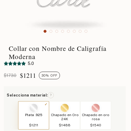
Collar con Nombre de Caligrafía
Moderna
5.0
$
1211
$1730
30% OFF
Selecciona material:
?
Plata .925
Chapado en Oro
Chapado en oro
24K
rosa
$1211
$1488
$1540