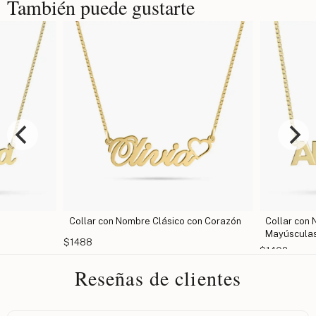
También puede gustarte
lar con Nombre Clásico con Corazón
Collar con Nombre en Letras
Mayúsculas
88
$1402
Reseñas de clientes