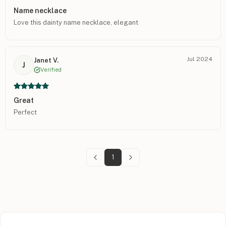
Name necklace
Love this dainty name necklace, elegant
Jul 2024
Janet V.
J
Verified
Great
Perfect
1