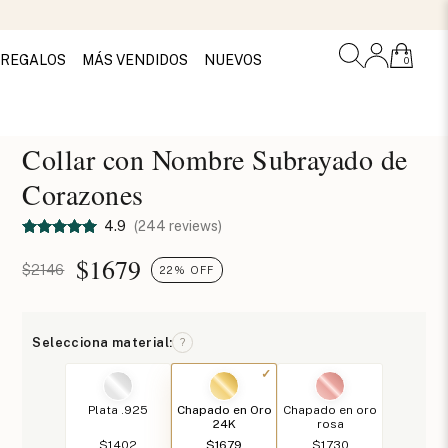
REGALOS
MÁS VENDIDOS
NUEVOS
0
Collar con Nombre Subrayado de
Corazones
4.9
(244 reviews)
$
1679
$2146
22% OFF
Selecciona material:
?
Plata .925
Chapado en Oro
Chapado en oro
24K
rosa
$1402
$1679
$1730