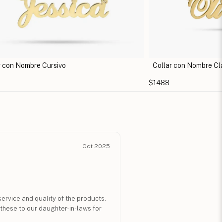
r con Nombre Clásico con Corazón
Collar con Nombre en
$1402
Oct 2025
ervice and quality of the products.
 these to our daughter-in-laws for