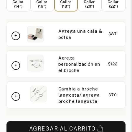
Collar
Collar
Collar
Collar
Collar
(14")
(16")
(18")
(20")
(22")
Agrega una caja &
$87
bolsa
Agrega
personalización en
$122
el broche
Cambia a broche
langosta/ agrega
$70
broche langosta
AGREGAR AL CARRITO