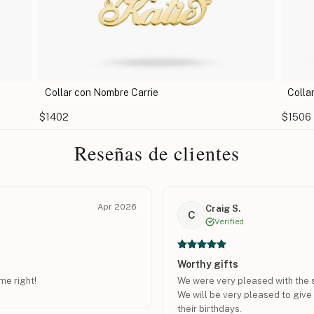
Collar con Nombre Cursivo
Colla
$1506
$1488
Reseñas de clientes
Apr 2026
Craig S.
C
Verified
Worthy gifts
me right!
We were very pleased with the s
We will be very pleased to give
their birthdays.