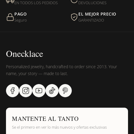
entregada?
EN TODOS LOS PEDIDOS
DEVOLUCIONES
PAGO
EL MEJOR PRECIO
¿Sus productos son libres de níquel?
Seguro
GARANTIZADO
Onecklace
Personalized jewelry, handcrafted to order since 2013. Your
name, your story — made to last.
MANTENTE AL TANTO
Se el primero en ver lo más nuevos y ofertas exclusivas