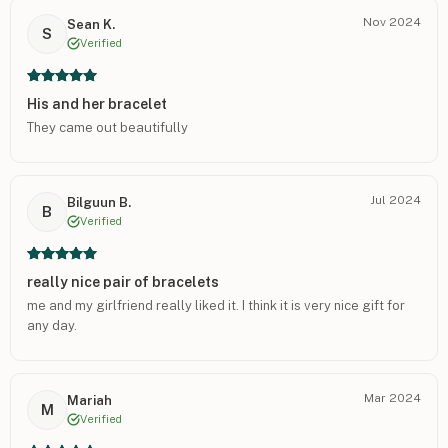
Nov 2024
Sean K.
S
Verified
His and her bracelet
They came out beautifully
Jul 2024
Bilguun B.
B
Verified
really nice pair of bracelets
me and my girlfriend really liked it. I think it is very nice gift for
any day.
Mar 2024
Mariah
M
Verified