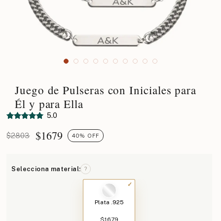
Juego de Pulseras con Iniciales para
Él y para Ella
5.0
$
1679
$2803
40% OFF
Selecciona material:
?
Plata .925
$1679