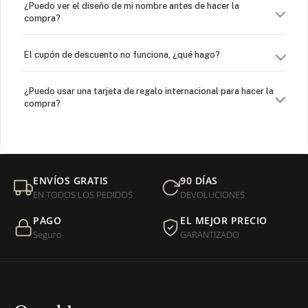
¿Puedo ver el diseño de mi nombre antes de hacer la
compra?
El cupón de descuento no funciona, ¿qué hago?
¿Puedo usar una tarjeta de regalo internacional para hacer la
compra?
¿Venden cadenas separadas?
Mi orden fue devuelta por USPS, ¿qué hago para que sea
ENVÍOS GRATIS
90 DÍAS
entregada?
EN TODOS LOS PEDIDOS
DEVOLUCIONES
PAGO
EL MEJOR PRECIO
¿Sus productos son libres de níquel?
Seguro
GARANTIZADO