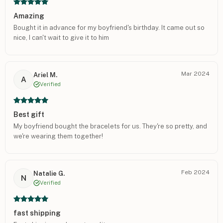
Amazing
Bought it in advance for my boyfriend's birthday. It came out so
nice, I can't wait to give it to him
Mar 2024
Ariel M.
A
Verified
Best gift
My boyfriend bought the bracelets for us. They're so pretty, and
we're wearing them together!
Feb 2024
Natalie G.
N
Verified
fast shipping