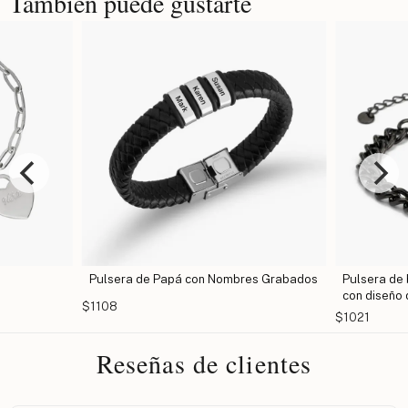
También puede gustarte
mbres Grabados
Pulsera de barra negra para hombre,
Pulsera
con diseño de cadena personalizada
Nombr
$1021
$1004
Reseñas de clientes