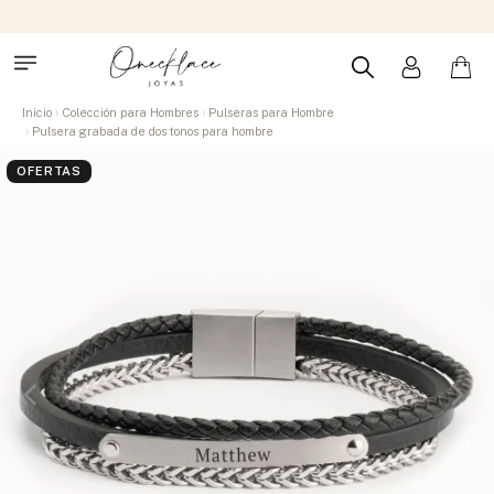
Inicio
Colección para Hombres
Pulseras para Hombre
Pulsera grabada de dos tonos para hombre
OFERTAS