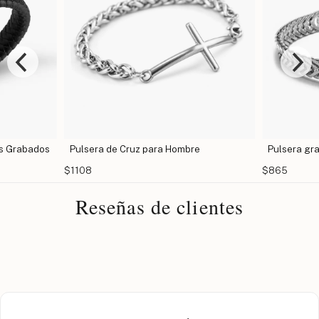
es Grabados
Pulsera de Cruz para Hombre
Pulsera gr
$1108
$865
Reseñas de clientes