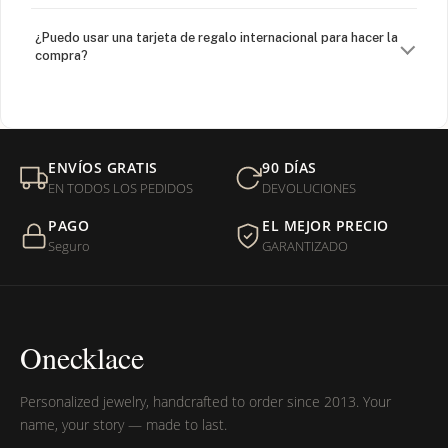
¿Puedo usar una tarjeta de regalo internacional para hacer la
compra?
¿Venden cadenas separadas?
Mi orden fue devuelta por USPS, ¿qué hago para que sea
ENVÍOS GRATIS
90 DÍAS
entregada?
EN TODOS LOS PEDIDOS
DEVOLUCIONES
PAGO
EL MEJOR PRECIO
¿Sus productos son libres de níquel?
Seguro
GARANTIZADO
Onecklace
Personalized jewelry, handcrafted to order since 2013. Your
name, your story — made to last.