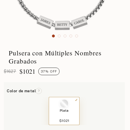
Pulsera con Múltiples Nombres
Grabados
$
1021
$1627
37% OFF
Color de metal
?
Plata
$1021