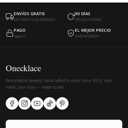
Mi orden fue devuelta por USPS, ¿qué hago para que sea
ENVÍOS GRATIS
90 DÍAS
entregada?
EN TODOS LOS PEDIDOS
DEVOLUCIONES
PAGO
EL MEJOR PRECIO
¿Sus productos son libres de níquel?
Seguro
GARANTIZADO
Onecklace
Personalized jewelry, handcrafted to order since 2013. Your
name, your story — made to last.