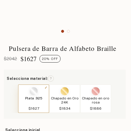
Pulsera de Barra de Alfabeto Braille
$
1627
$2042
20% OFF
Selecciona material:
?
Plata .925
Chapado en Oro
Chapado en oro
24K
rosa
$1627
$1834
$1886
Selecciona inicial