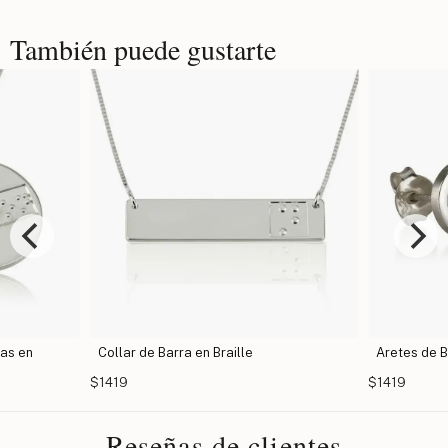
También puede gustarte
ras en
Collar de Barra en Braille
Aretes de B
$1419
$1419
Reseñas de clientes