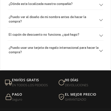
¿Dónde esta localizada nuestra compañía?
¿Puedo ver el diseño de mi nombre antes de hacer la
compra?
El cupón de descuento no funciona, ¿qué hago?
¿Puedo usar una tarjeta de regalo internacional para hacer la
compra?
¿Venden cadenas separadas?
Mi orden fue devuelta por USPS, ¿qué hago para que sea
ENVÍOS GRATIS
90 DÍAS
entregada?
EN TODOS LOS PEDIDOS
DEVOLUCIONES
PAGO
EL MEJOR PRECIO
¿Sus productos son libres de níquel?
Seguro
GARANTIZADO