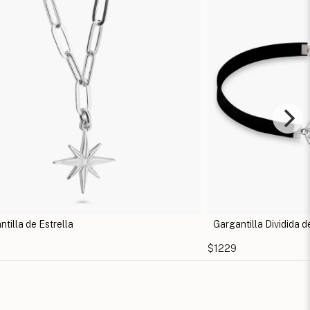
Gargantilla Dividida de Atrapa Sueños
Collar 
$1229
$1834