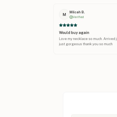
Milcah B.
M
Verified
Would buy again
Love my necklace so much. Arrived ju
just gorgeous thank you so much