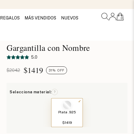
REGALOS
MÁS VENDIDOS
NUEVOS
0
Gargantilla con Nombre
5.0
$
1419
$2042
31% OFF
Selecciona material:
?
Plata .925
$1419