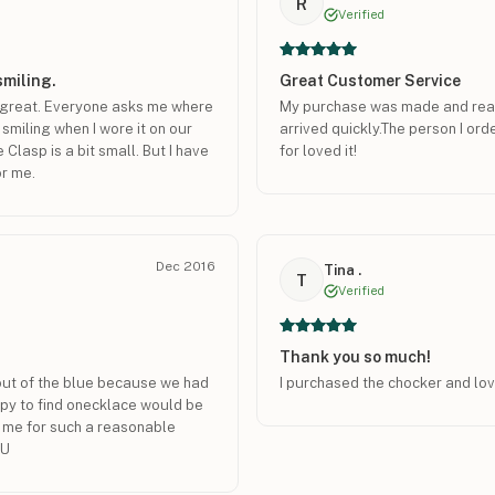
R
Verified
smiling.
Great Customer Service
ks great. Everyone asks me where
My purchase was made and ready
 smiling when I wore it on our
arrived quickly.The person I o
Clasp is a bit small. But I have
for loved it!
or me.
Dec 2016
Tina .
T
Verified
Thank you so much!
t out of the blue because we had
I purchased the chocker and lov
ppy to find onecklace would be
r me for such a reasonable
OU