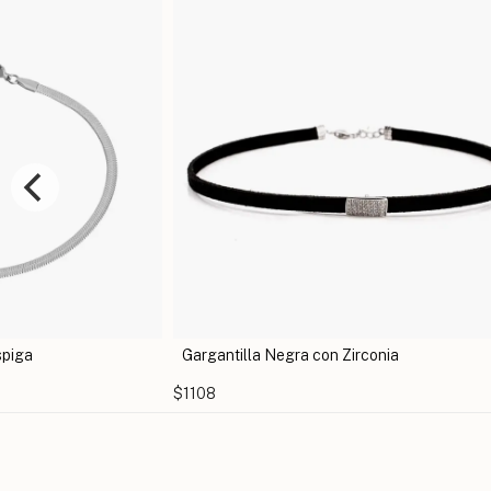
Negra con Zirconia
Gargantilla con Nombre Pers
$1315