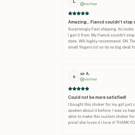
L
Verified
Amazing.. Fiancé couldn't stop 
Surprisingly Fast shipping. Its loo
I get it from. My Fiancé couldn't stop
date. Will highly recommend. SN: The 
small fingers lol so its no big deal f
sir A.
s
Verified
Could not be more satisfied!
I bought this choker for my girl jus
spoken about it before. I was so ha
able to make this custom choker fo
price! she loves it i love it! THANK Y