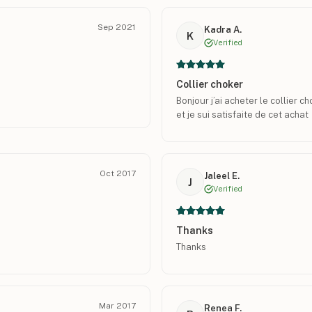
Sep 2021
Kadra A.
K
Verified
Collier choker
Bonjour j’ai acheter le collier c
et je sui satisfaite de cet achat
Oct 2017
Jaleel E.
J
Verified
Thanks
Thanks
Mar 2017
Renea F.