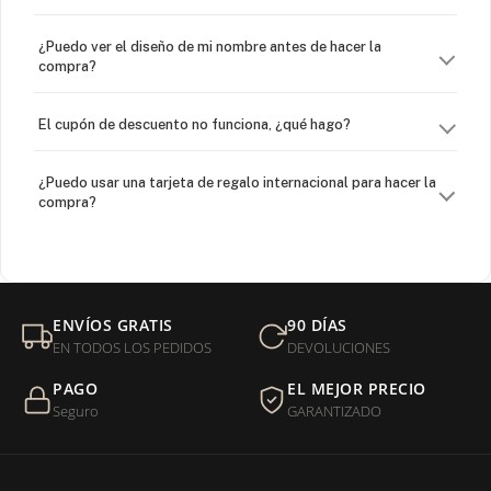
¿Puedo ver el diseño de mi nombre antes de hacer la
compra?
El cupón de descuento no funciona, ¿qué hago?
¿Puedo usar una tarjeta de regalo internacional para hacer la
compra?
¿Venden cadenas separadas?
Mi orden fue devuelta por USPS, ¿qué hago para que sea
ENVÍOS GRATIS
90 DÍAS
entregada?
EN TODOS LOS PEDIDOS
DEVOLUCIONES
PAGO
EL MEJOR PRECIO
¿Sus productos son libres de níquel?
Seguro
GARANTIZADO