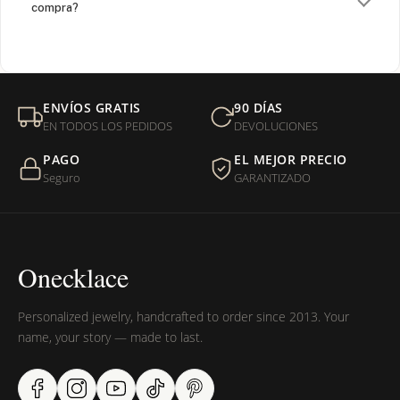
compra?
¿Venden cadenas separadas?
Mi orden fue devuelta por USPS, ¿qué hago para que sea
ENVÍOS GRATIS
90 DÍAS
entregada?
EN TODOS LOS PEDIDOS
DEVOLUCIONES
PAGO
EL MEJOR PRECIO
¿Sus productos son libres de níquel?
Seguro
GARANTIZADO
Onecklace
Personalized jewelry, handcrafted to order since 2013. Your
name, your story — made to last.