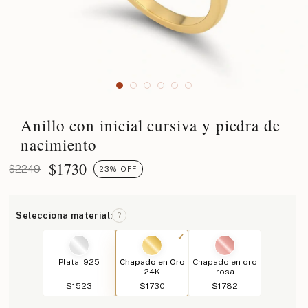
Anillo con inicial cursiva y piedra de
nacimiento
$
1730
$2249
23% OFF
Selecciona material:
?
Plata .925
Chapado en Oro
Chapado en oro
24K
rosa
$1523
$1730
$1782