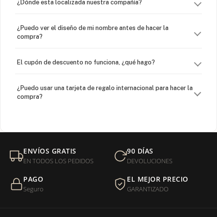
¿Dónde esta localizada nuestra compañía?
¿Puedo ver el diseño de mi nombre antes de hacer la
compra?
El cupón de descuento no funciona, ¿qué hago?
¿Puedo usar una tarjeta de regalo internacional para hacer la
compra?
¿Venden cadenas separadas?
Mi orden fue devuelta por USPS, ¿qué hago para que sea
ENVÍOS GRATIS
90 DÍAS
entregada?
EN TODOS LOS PEDIDOS
DEVOLUCIONES
PAGO
EL MEJOR PRECIO
¿Sus productos son libres de níquel?
Seguro
GARANTIZADO