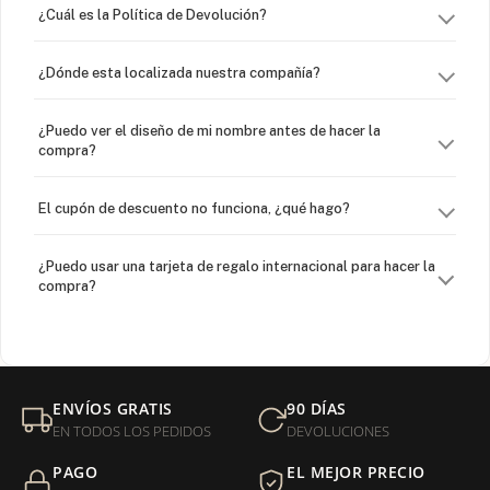
¿Cuál es la Política de Devolución?
¿Dónde esta localizada nuestra compañía?
¿Puedo ver el diseño de mi nombre antes de hacer la
compra?
El cupón de descuento no funciona, ¿qué hago?
¿Puedo usar una tarjeta de regalo internacional para hacer la
compra?
¿Venden cadenas separadas?
Mi orden fue devuelta por USPS, ¿qué hago para que sea
ENVÍOS GRATIS
90 DÍAS
entregada?
EN TODOS LOS PEDIDOS
DEVOLUCIONES
PAGO
EL MEJOR PRECIO
¿Sus productos son libres de níquel?