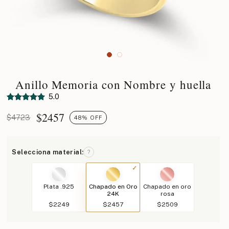
Anillo Memoria con Nombre y huella
5.0
$
2457
$4723
48% OFF
Selecciona material:
?
Plata .925
Chapado en Oro
Chapado en oro
24K
rosa
$2249
$2457
$2509