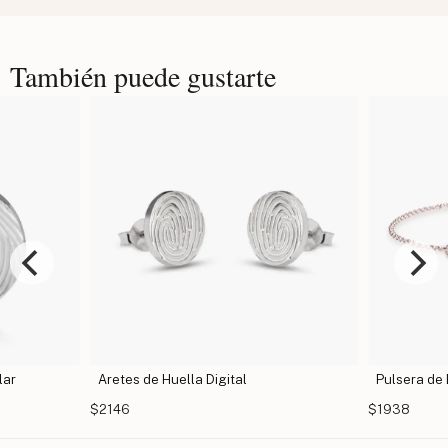
También puede gustarte
lar
Aretes de Huella Digital
Pulsera de 
$2146
$1938