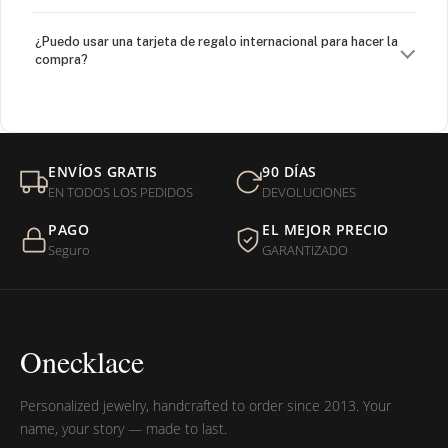
¿Puedo usar una tarjeta de regalo internacional para hacer la
compra?
¿Venden cadenas separadas?
Mi orden fue devuelta por USPS, ¿qué hago para que sea
ENVÍOS GRATIS
90 DÍAS
entregada?
EN TODOS LOS PEDIDOS
DEVOLUCIONES
PAGO
EL MEJOR PRECIO
¿Sus productos son libres de níquel?
Seguro
GARANTIZADO
Onecklace
Personalized jewelry, handcrafted to order since 2013. Your
name, your story — made to last.