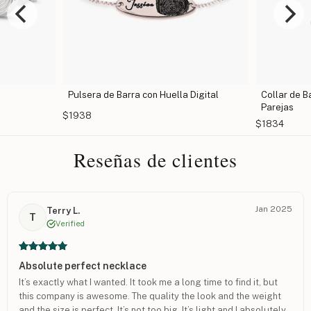
Pulsera de Barra con Huella Digital
Collar de B
Parejas
$1938
$1834
Reseñas de clientes
Jan 2025
Terry L.
T
Verified
Absolute perfect necklace
It’s exactly what I wanted. It took me a long time to find it, but
this company is awesome. The quality the look and the weight
and the size is perfect. It’s not too big. It’s light and I absolutely