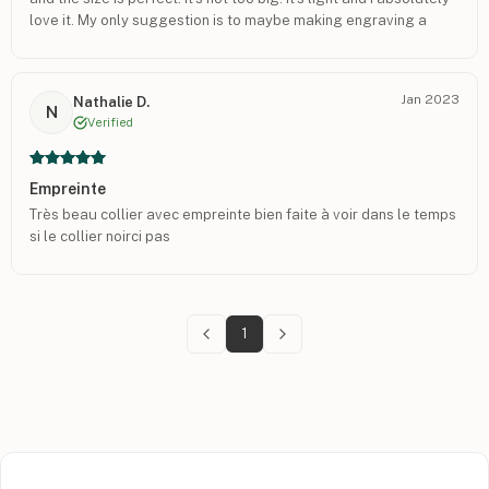
love it. My only suggestion is to maybe making engraving a
little bit bigger on the back But other than that it is perfect.
Jan 2023
Nathalie D.
N
Verified
Empreinte
Très beau collier avec empreinte bien faite à voir dans le temps
si le collier noirci pas
1