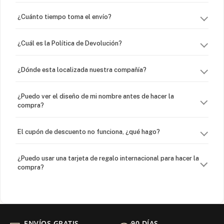
¿Cuánto tiempo toma el envío?
¿Cuál es la Política de Devolución?
¿Dónde esta localizada nuestra compañía?
¿Puedo ver el diseño de mi nombre antes de hacer la
compra?
El cupón de descuento no funciona, ¿qué hago?
¿Puedo usar una tarjeta de regalo internacional para hacer la
compra?
¿Venden cadenas separadas?
Mi orden fue devuelta por USPS, ¿qué hago para que sea
ENVÍOS GRATIS
90 DÍAS