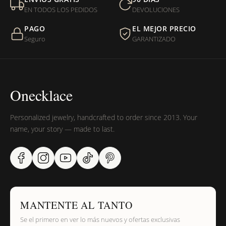
entregada?
EN TODOS LOS PEDIDOS
DEVOLUCIONES
PAGO
EL MEJOR PRECIO
¿Sus productos son libres de níquel?
Seguro
GARANTIZADO
Onecklace
Personalized jewelry, handcrafted to order since 2013. Your
name, your story — made to last.
MANTENTE AL TANTO
Se el primero en ver lo más nuevos y ofertas exclusivas