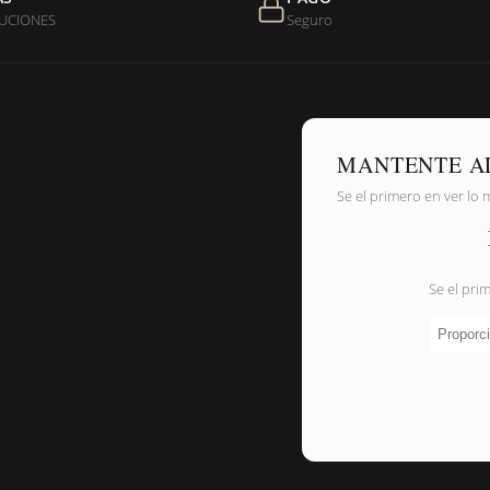
UCIONES
Seguro
de níquel?
MANTENTE A
Se el primero en ver lo 
Se el pri
Proporci