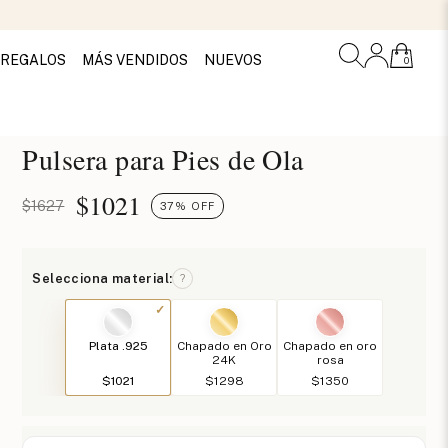
REGALOS
MÁS VENDIDOS
NUEVOS
0
Pulsera para Pies de Ola
$
1021
$1627
37% OFF
Selecciona material:
?
Plata .925
Chapado en Oro
Chapado en oro
24K
rosa
$1021
$1298
$1350