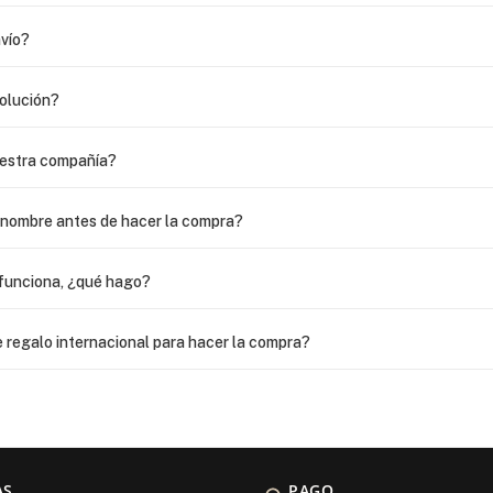
vío?
volución?
uestra compañía?
i nombre antes de hacer la compra?
funciona, ¿qué hago?
 regalo internacional para hacer la compra?
as?
 USPS, ¿qué hago para que sea entregada?
AS
PAGO