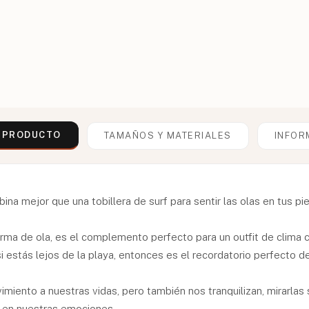
L PRODUCTO
TAMAÑOS Y MATERIALES
INFOR
ina mejor que una tobillera de surf para sentir las olas en tus pie
orma de ola, es el complemento perfecto para un outfit de clima cá
 si estás lejos de la playa, entonces es el recordatorio perfecto 
iento a nuestras vidas, pero también nos tranquilizan, mirarlas 
r en nuestras emociones.