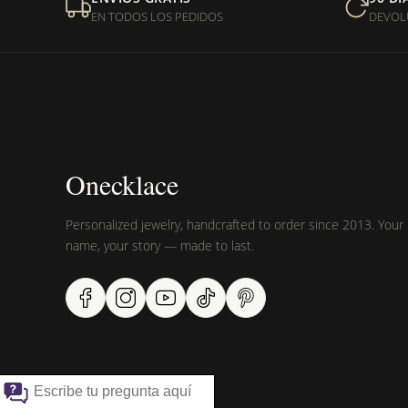
EN TODOS LOS PEDIDOS
DEVOL
¿Sus productos son libres 
Onecklace
Personalized jewelry, handcrafted to order since 2013. Your
name, your story — made to last.