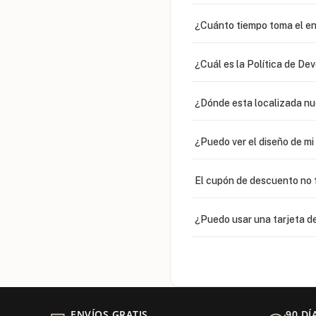
¿Cuánto tiempo toma el en
¿Cuál es la Política de De
¿Dónde esta localizada n
¿Puedo ver el diseño de m
El cupón de descuento no 
¿Puedo usar una tarjeta de
¿Venden cadenas separad
Mi orden fue devuelta por
ENVÍOS GRATIS
90 DÍ