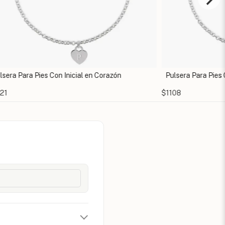
ra Para Pies Con Inicial en Corazón
Pulsera Para Pies Co
$1108