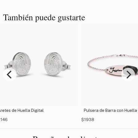
También puede gustarte
Pulsera de Barra con Huella Digital
Collar Co
$1938
$1730