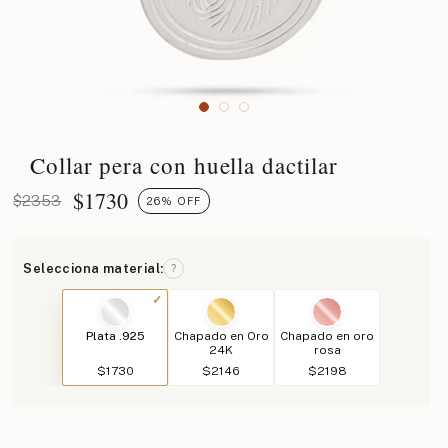
Collar pera con huella dactilar
$
1730
$2353
26% OFF
Selecciona material:
?
Plata .925
Chapado en Oro
Chapado en oro
24K
rosa
$1730
$2146
$2198