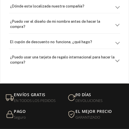
¿Dónde esta localizada nuestra compañía?
¿Puedo ver el diseño de mi nombre antes de hacer la
compra?
El cupón de descuento no funciona, ¿qué hago?
¿Puedo usar una tarjeta de regalo internacional para hacer la
compra?
¿Venden cadenas separadas?
Mi orden fue devuelta por USPS, ¿qué hago para que sea
ENVÍOS GRATIS
90 DÍAS
entregada?
EN TODOS LOS PEDIDOS
DEVOLUCIONES
PAGO
EL MEJOR PRECIO
¿Sus productos son libres de níquel?
Seguro
GARANTIZADO