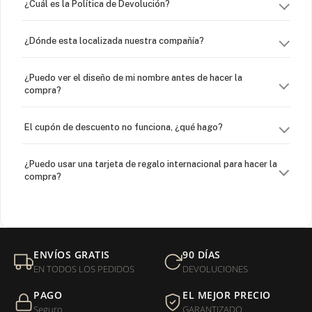
¿Cuál es la Política de Devolución?
¿Dónde esta localizada nuestra compañía?
¿Puedo ver el diseño de mi nombre antes de hacer la
compra?
El cupón de descuento no funciona, ¿qué hago?
¿Puedo usar una tarjeta de regalo internacional para hacer la
compra?
¿Venden cadenas separadas?
Mi orden fue devuelta por USPS, ¿qué hago para que sea
ENVÍOS GRATIS
90 DÍAS
entregada?
EN TODOS LOS PEDIDOS
DEVOLUCIONES
PAGO
EL MEJOR PRECIO
¿Sus productos son libres de níquel?
Seguro
GARANTIZADO