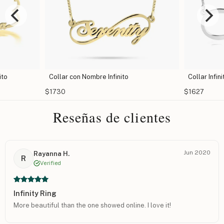
ito
Collar con Nombre Infinito
Collar Infi
$1730
$1627
Reseñas de clientes
Jun 2020
Rayanna H.
R
Verified
Infinity Ring
More beautiful than the one showed online. I love it!