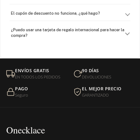
El cupón de descuento no funciona, ¿qué hago?
¿Puedo usar una tarjeta de regalo internacional para hacer la
compra?
¿Venden cadenas separadas?
Mi orden fue devuelta por USPS, ¿qué hago para que sea
ENVÍOS GRATIS
90 DÍAS
entregada?
EN TODOS LOS PEDIDOS
DEVOLUCIONES
PAGO
EL MEJOR PRECIO
¿Sus productos son libres de níquel?
Seguro
GARANTIZADO
Onecklace