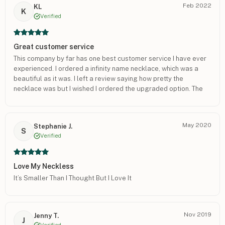
Feb 2022
KL
K
Verified
Great customer service
This company by far has one best customer service I have ever
experienced. I ordered a infinity name necklace, which was a
beautiful as it was. I left a review saying how pretty the
necklace was but I wished I ordered the upgraded option. The
company reached out to me about it and they upgraded me to
the other option. I was fine with the one I had but I guess they
wanted me to be 100% happy. I received my new necklace and I
May 2020
Stephanie J.
love it! Thank you! I will definitely be ordering again for my
S
Verified
family!
Love My Neckless
It’s Smaller Than I Thought But I Love It
Nov 2019
Jenny T.
J