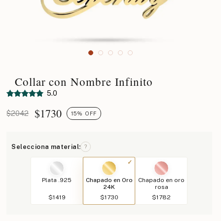
Collar con Nombre Infinito
5.0
$
1730
$2042
15% OFF
Selecciona material:
?
Plata .925
Chapado en Oro
Chapado en oro
24K
rosa
$1419
$1730
$1782