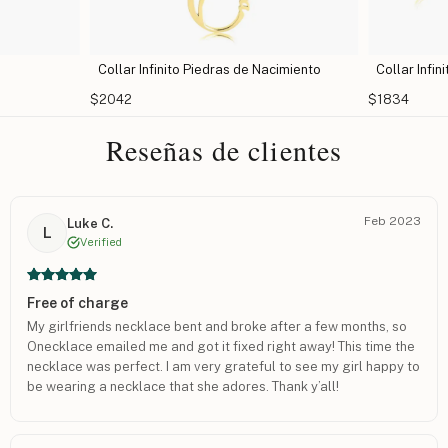
ollar Infinito Piedras de Nacimiento
Collar Infinito con Huella
2042
$1834
Reseñas de clientes
Feb 2023
Luke C.
L
Verified
Free of charge
My girlfriends necklace bent and broke after a few months, so
Onecklace emailed me and got it fixed right away! This time the
necklace was perfect. I am very grateful to see my girl happy to
be wearing a necklace that she adores. Thank y’all!