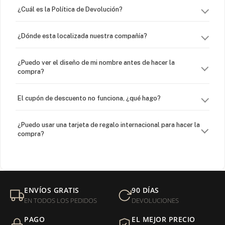
¿Cuál es la Política de Devolución?
¿Dónde esta localizada nuestra compañía?
¿Puedo ver el diseño de mi nombre antes de hacer la
compra?
El cupón de descuento no funciona, ¿qué hago?
¿Puedo usar una tarjeta de regalo internacional para hacer la
compra?
¿Venden cadenas separadas?
Mi orden fue devuelta por USPS, ¿qué hago para que sea
ENVÍOS GRATIS
90 DÍAS
entregada?
EN TODOS LOS PEDIDOS
DEVOLUCIONES
PAGO
EL MEJOR PRECIO
¿Sus productos son libres de níquel?