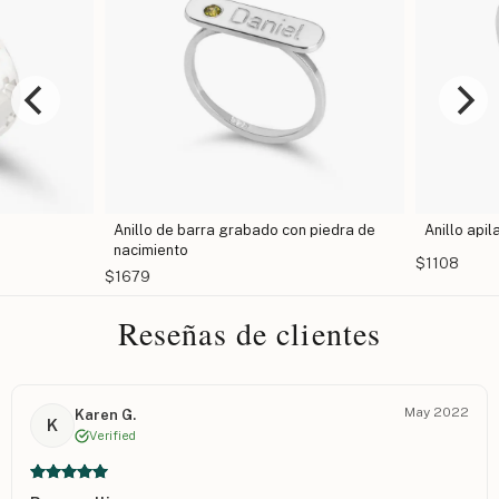
Anillo de barra grabado con piedra de
Anillo apil
nacimiento
$1108
$1679
Reseñas de clientes
May 2022
Karen G.
K
Verified