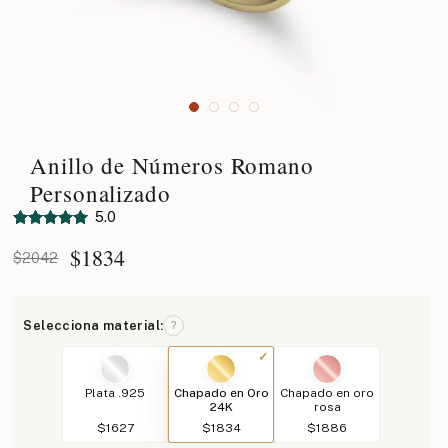
Anillo de Números Romano
Personalizado
5.0
$
1834
$2042
Selecciona material:
?
Plata .925
Chapado en Oro
Chapado en oro
24K
rosa
$1627
$1834
$1886