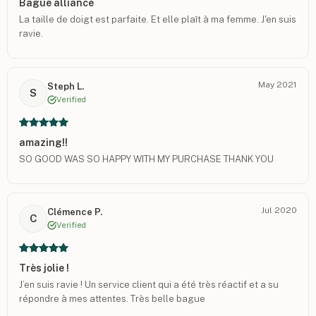
Bague alliance
La taille de doigt est parfaite. Et elle plaît à ma femme. J'en suis
ravie.
May 2021
Steph L.
S
Verified
amazing!!
SO GOOD WAS SO HAPPY WITH MY PURCHASE THANK YOU
Jul 2020
Clémence P.
C
Verified
Très jolie !
J’en suis ravie ! Un service client qui a été très réactif et a su
répondre à mes attentes. Très belle bague