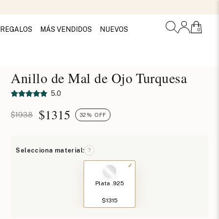
REGALOS
MÁS VENDIDOS
NUEVOS
0
Anillo de Mal de Ojo Turquesa
5.0
$
1315
$1938
32% OFF
Selecciona material:
?
Plata .925
$1315