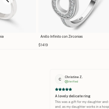
Anillo Infinito con Zirconias
Anillo de Moño
1419
$1229
Christine Z.
C
Verified
A lovely delicate ring
This was a gift for my daughter and s
and, as my daughter works in a hospit