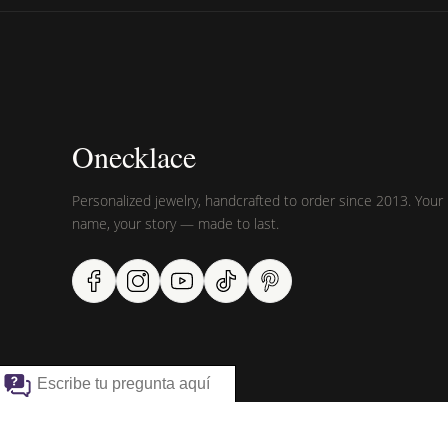
Onecklace
Personalized jewelry, handcrafted to order since 2013. Your
name, your story — made to last.