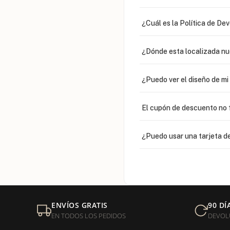
¿Cuál es la Política de De
¿Dónde esta localizada n
¿Puedo ver el diseño de m
El cupón de descuento no 
¿Puedo usar una tarjeta de
¿Venden cadenas separad
Mi orden fue devuelta por
ENVÍOS GRATIS
90 DÍ
EN TODOS LOS PEDIDOS
DEVOL
¿Sus productos son libres 