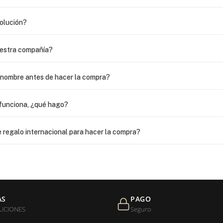
volución?
uestra compañía?
i nombre antes de hacer la compra?
funciona, ¿qué hago?
 regalo internacional para hacer la compra?
as?
 USPS, ¿qué hago para que sea entregada?
AS
PAGO
UCIONES
Seguro
de níquel?