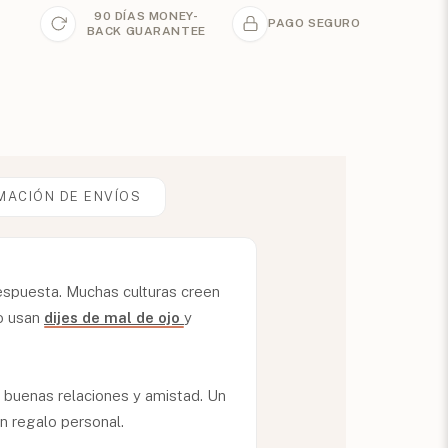
90 DÍAS MONEY-
PAGO SEGURO
BACK GUARANTEE
MACIÓN DE ENVÍOS
 respuesta. Muchas culturas creen
do usan
dijes de mal de ojo
y
a buenas relaciones y amistad. Un
an regalo personal.