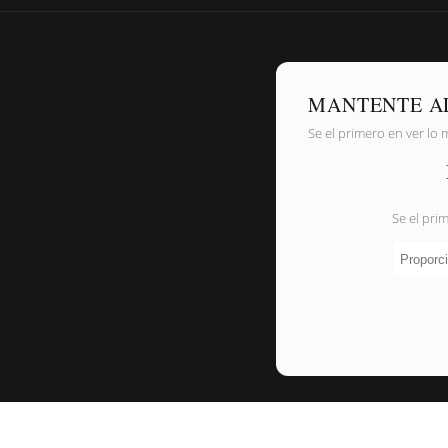
MANTENTE A
Se el primero en ver lo 
Se el pri
Proporci