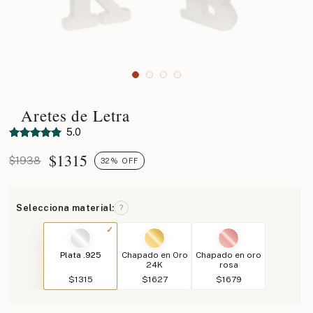
Aretes de Letra
5.0
$
1315
$1938
32% OFF
Selecciona material:
?
Plata .925
Chapado en Oro
Chapado en oro
24K
rosa
$1315
$1627
$1679