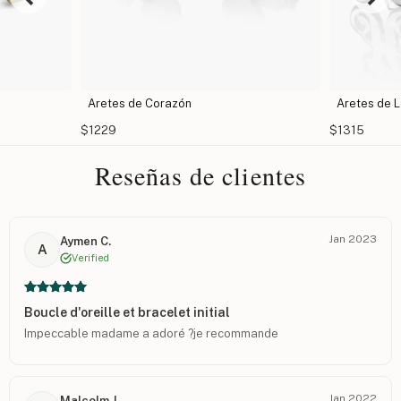
Aretes de Corazón
Aretes de L
$1229
$1315
Reseñas de clientes
Jan 2023
Aymen C.
A
Verified
Boucle d'oreille et bracelet initial
Impeccable madame a adoré ?je recommande
Jan 2022
Malcolm J.