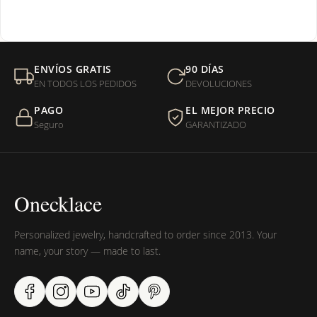
¿Venden cadenas separadas?
Mi orden fue devuelta por USPS, ¿qué hago para que sea
ENVÍOS GRATIS
90 DÍAS
entregada?
EN TODOS LOS PEDIDOS
DEVOLUCIONES
PAGO
EL MEJOR PRECIO
¿Sus productos son libres de níquel?
Seguro
GARANTIZADO
Onecklace
Personalized jewelry, handcrafted to order since 2013. Your
name, your story — made to last.