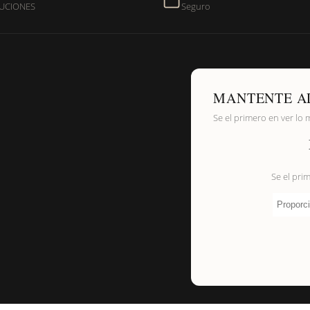
UCIONES
Seguro
de níquel?
MANTENTE A
Se el primero en ver lo 
Se el pri
Proporci