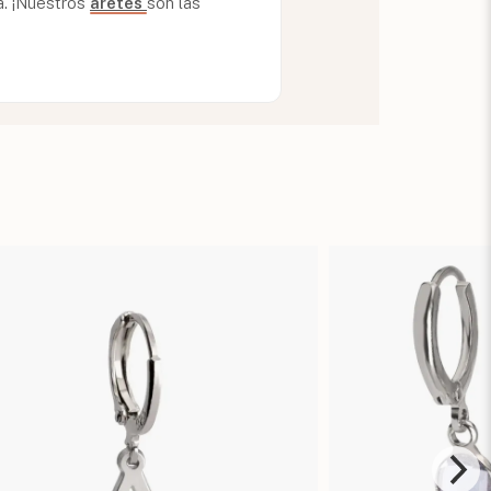
a. ¡Nuestros
aretes
son las