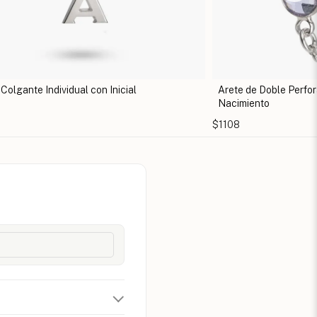
Arete de Doble Perforación con Piedra de
Aretes 
Nacimiento
$606
$1108