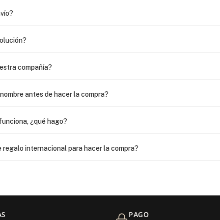
vío?
volución?
uestra compañía?
i nombre antes de hacer la compra?
funciona, ¿qué hago?
 regalo internacional para hacer la compra?
as?
 USPS, ¿qué hago para que sea entregada?
AS
PAGO