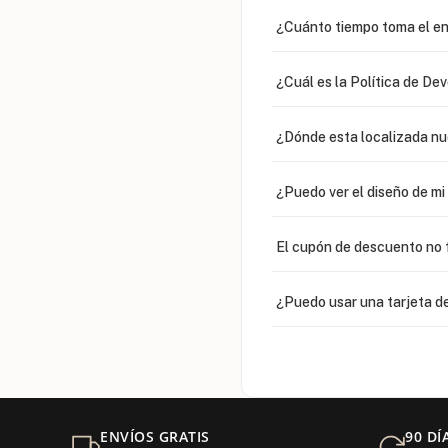
¿Cuánto tiempo toma el en
¿Cuál es la Política de De
¿Dónde esta localizada n
¿Puedo ver el diseño de m
El cupón de descuento no 
¿Puedo usar una tarjeta de
¿Venden cadenas separad
Mi orden fue devuelta por
ENVÍOS GRATIS
90 DÍ