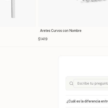
os con Nombre
Arete Individual con Inicial G
$796
¿Cuál es la diferencia entr