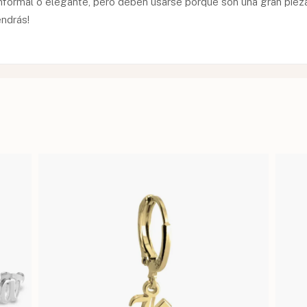
nformal o elegante, pero deben usarse porque son una gran piez
ndrás!