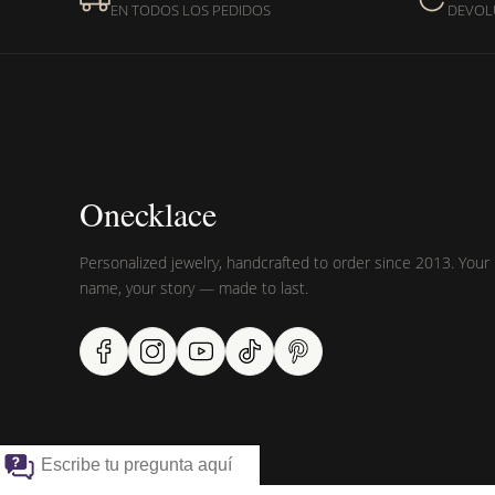
EN TODOS LOS PEDIDOS
DEVOL
¿Sus productos son libres 
Onecklace
Personalized jewelry, handcrafted to order since 2013. Your
name, your story — made to last.