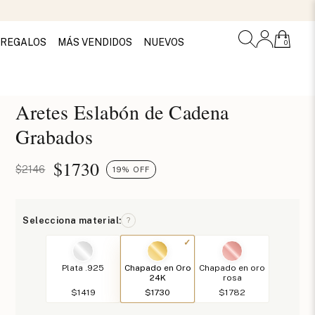
REGALOS
MÁS VENDIDOS
NUEVOS
0
Aretes Eslabón de Cadena
Grabados
$
1730
$2146
19% OFF
Selecciona material:
?
Plata .925
Chapado en Oro
Chapado en oro
24K
rosa
$1419
$1730
$1782