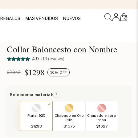
REGALOS
MÁS VENDIDOS
NUEVOS
0
Collar Baloncesto con Nombre
4.9
(13 reviews)
$
1298
$2042
36% OFF
Selecciona material:
?
Plata .925
Chapado en Oro
Chapado en oro
24K
rosa
$1298
$1575
$1627