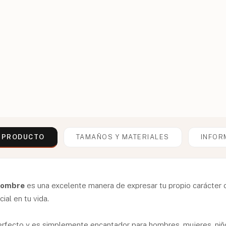
L PRODUCTO
TAMAÑOS Y MATERIALES
INFOR
 Nombre
es una excelente manera de expresar tu propio carácter o 
al en tu vida.
perfecto y es simplemente encantador para hombres, mujeres, niño