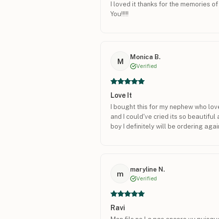
I loved it thanks for the memories 
You!!!!!
Monica B.
M
Verified
Love It
I bought this for my nephew who love
and I could've cried its so beautiful
boy I definitely will be ordering again
maryline N.
m
Verified
Ravi