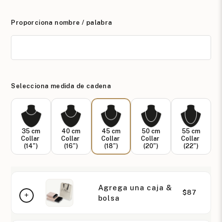
Proporciona nombre / palabra
Selecciona medida de cadena
35 cm
40 cm
45 cm
50 cm
55 cm
Collar
Collar
Collar
Collar
Collar
(14")
(16")
(18")
(20")
(22")
Agrega una caja &
$87
bolsa