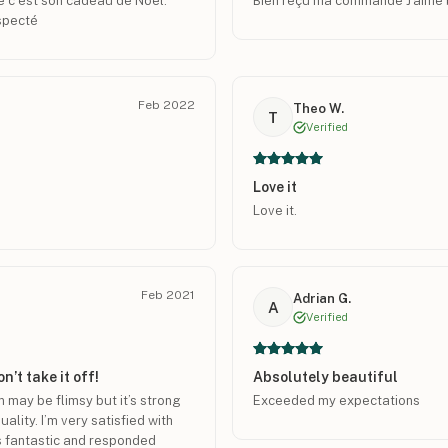
ue c est son cadeau de Noël.
Bien reçu ma commande J'aime b
especté
Feb 2022
Theo W.
T
Verified
Love it
Love it.
Feb 2021
Adrian G.
A
Verified
n’t take it off!
Absolutely beautiful
n may be flimsy but it’s strong
Exceeded my expectations
ality. I’m very satisfied with
 fantastic and responded