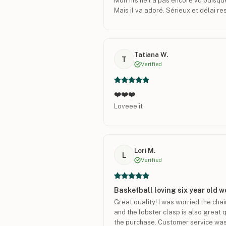
Mon fils ne l a pas encore vu puisq
Mais il va adoré. Sérieux et délai r
Tatiana W.
T
Verified
❤️❤️❤️
Loveee it
Lori M.
L
Verified
Basketball loving six year old wo
Great quality! I was worried the chai
and the lobster clasp is also great qu
the purchase. Customer service was