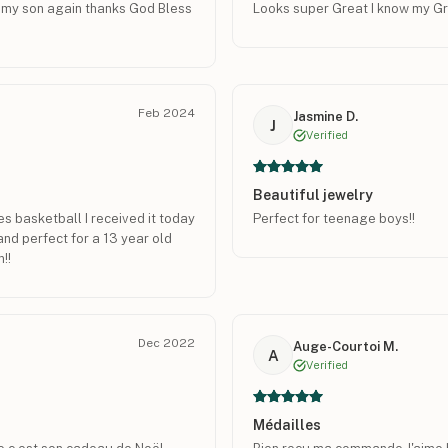
of my son again thanks God Bless
Looks super Great I know my Gra
Feb 2024
Jasmine D.
J
Verified
Beautiful jewelry
s basketball I received it today
Perfect for teenage boys!!
 and perfect for a 13 year old
!!
Dec 2022
Auge-Courtoi M.
A
Verified
Médailles