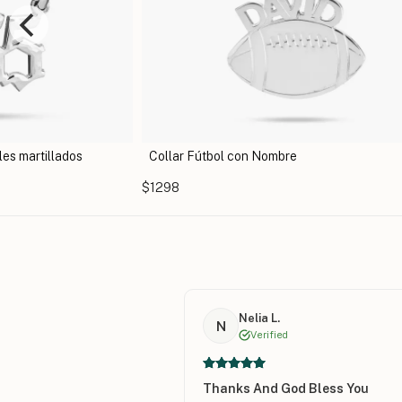
lar Fútbol con Nombre
Aretes de Números 
98
$1419
Nelia L.
N
Verified
Thanks And God Bless You