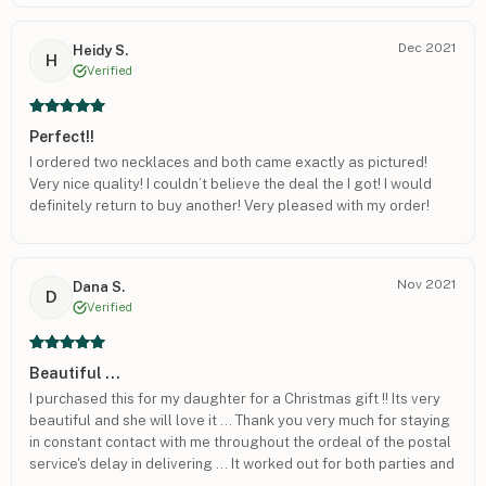
Dec 2021
Heidy S.
H
Verified
Perfect!!
I ordered two necklaces and both came exactly as pictured!
Very nice quality! I couldn’t believe the deal the I got! I would
definitely return to buy another! Very pleased with my order!
Nov 2021
Dana S.
D
Verified
Beautiful ...
I purchased this for my daughter for a Christmas gift !! Its very
beautiful and she will love it ... Thank you very much for staying
in constant contact with me throughout the ordeal of the postal
service's delay in delivering ... It worked out for both parties and
i couldn't be more happier with your direct responses ... Again