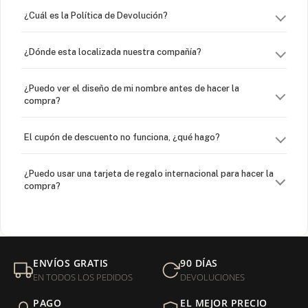
¿Cuál es la Política de Devolución?
¿Dónde esta localizada nuestra compañía?
¿Puedo ver el diseño de mi nombre antes de hacer la
compra?
El cupón de descuento no funciona, ¿qué hago?
¿Puedo usar una tarjeta de regalo internacional para hacer la
compra?
¿Venden cadenas separadas?
Mi orden fue devuelta por USPS, ¿qué hago para que sea
ENVÍOS GRATIS
90 DÍAS
entregada?
EN TODOS LOS PEDIDOS
DEVOLUCIONES
PAGO
EL MEJOR PRECIO
¿Sus productos son libres de níquel?