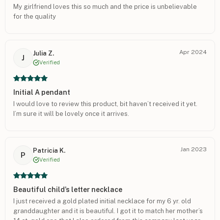
My girlfriend loves this so much and the price is unbelievable
for the quality
Apr 2024
Julia Z.
J
Verified
Initial A pendant
I would love to review this product, bit haven’t received it yet.
I’m sure it will be lovely once it arrives.
Jan 2023
Patricia K.
P
Verified
Beautiful child’s letter necklace
I just received a gold plated initial necklace for my 6 yr. old
granddaughter and it is beautiful. I got it to match her mother’s