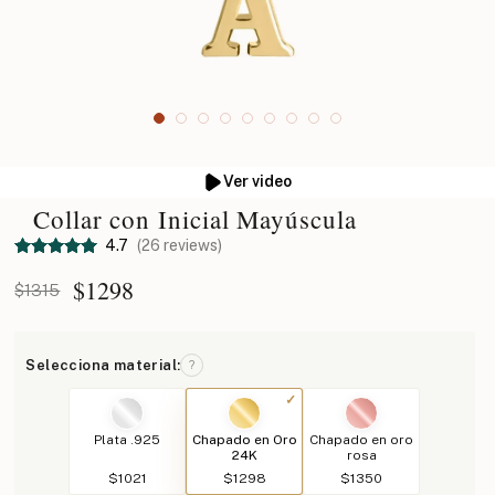
Ver video
Collar con Inicial Mayúscula
4.7
(26 reviews)
$
1298
$1315
Selecciona material:
?
Plata .925
Chapado en Oro
Chapado en oro
24K
rosa
$1021
$1298
$1350