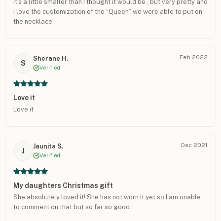
It’s a little smaller than I thought it would be , but very pretty and
I love the customization of the “Queen” we were able to put on
the necklace.
Feb 2022
Sherane H.
S
Verified
Love it
Love it
Dec 2021
Jaunita S.
J
Verified
My daughters Christmas gift
She absolutely loved it! She has not worn it yet so I am unable
to comment on that but so far so good.