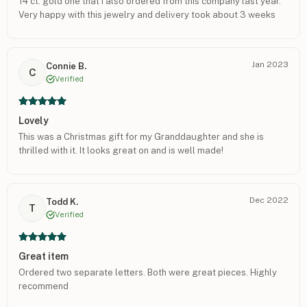
14 ct. gold one that I also ordered from this company last year.
Very happy with this jewelry and delivery took about 3 weeks
through Canada Post and required a signature
Jan 2023
Connie B.
C
Verified
Lovely
This was a Christmas gift for my Granddaughter and she is
thrilled with it. It looks great on and is well made!
Dec 2022
Todd K.
T
Verified
Great item
Ordered two separate letters. Both were great pieces. Highly
recommend