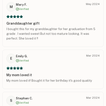
May 2024
Mary F.
M
Verified
Granddaughter gift
I bought this for my granddaughter for her graduation from 5
grade . I wanted sweet But not too mature looking. It was
perfect. She loved it !!
Mar 2024
Emily G.
E
Verified
My mom loved it
My mom loved it! Bought it for her birthday it's good quality
Mar 2024
Stephan C.
S
Verified