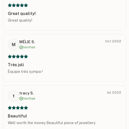
Great quality!
Great quality!
Oct 2022
MÉLIE S.
M
Verified
Très joli
Équipe très sympa !
Jul 2022
tracy S.
t
Verified
Beautiful
Well worth the money Beautiful piece of jewellery