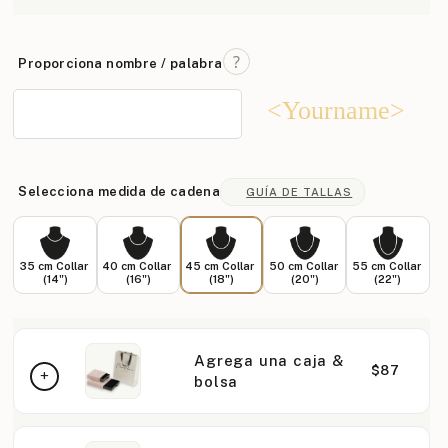
Proporciona nombre / palabra
<Yourname>
Selecciona medida de cadena
GUÍA DE TALLAS
35 cm Collar
40 cm Collar
45 cm Collar
50 cm Collar
55 cm Collar
(14")
(16")
(18")
(20")
(22")
Agrega una caja &
$87
bolsa