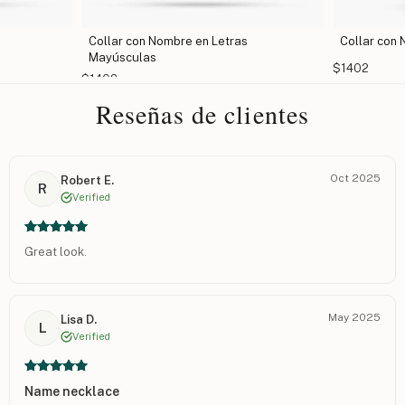
s
Collar con Nombre Estilo Inglés Antiguo
Collar co
$1402
$1108
Reseñas de clientes
Oct 2025
Robert E.
R
Verified
Great look.
May 2025
Lisa D.
L
Verified
Name necklace