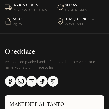
Mi orden fue devuelta por USPS, ¿qué hago para que sea
ENVÍOS GRATIS
90 DÍAS
entregada?
EN TODOS LOS PEDIDOS
DEVOLUCIONES
PAGO
EL MEJOR PRECIO
¿Sus productos son libres de níquel?
Seguro
GARANTIZADO
Onecklace
Personalized jewelry, handcrafted to order since 2013. Your
name, your story — made to last.
MANTENTE AL TANTO