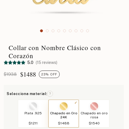
Collar con Nombre Clásico con
Corazón
5.0
(15 reviews)
$
1488
$1938
23% OFF
Selecciona material:
?
Plata .925
Chapado en Oro
Chapado en oro
24K
rosa
$1211
$1488
$1540