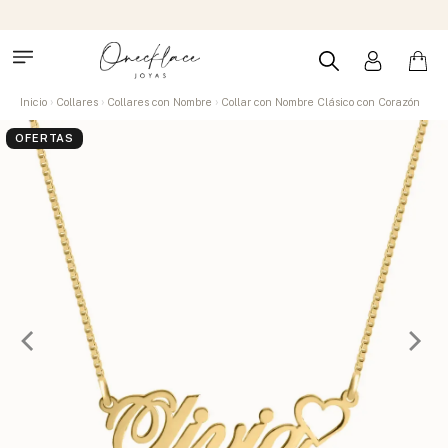
Inicio
Collares
Collares con Nombre
Collar con Nombre Clásico con Corazón
OFERTAS